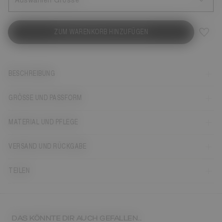
Auswählen Grösse
ZUM WARENKORB HINZUFÜGEN
BESCHREIBUNG
GRÖSSE UND PASSFORM
MATERIAL UND PFLEGE
VERSAND UND RÜCKGABE
TEILEN
DAS KÖNNTE DIR AUCH GEFALLEN...