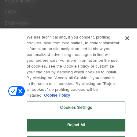
Pflegehinweise
FAQs
Ethik-Kodex
Whistleblowing
We use technical and, if you consent, profiling
cookies, also from third parties, to collect statistical
Zugänglichkeit
information on site navigation and to show you
personalized advertising messages in line with
your preferences. For more information on the use
DISCOVER MOON BOOT
of cookies, see the Cookie Policy or customize
Über
your choices by deciding which cookies to install.
FOLLOW US
By clicking on "Accept all Cookies" you consent
to the setup of all cookies. By clicking on "Reject
Facebook
LAND / WÄHRUNG
all cookies" no profiling cookies will be
installed.
Cookie Policy
ändern
Instagram
Belgien / €
Cookies Settings
Pinterest
MOON BOOT IST EINE ABTEILUNG DER TECNICA GROUP S.P.A.
TikTok
Unternehmen, das der Leitung und Koordination der Prime Holding
Reject All
S.p.A. untersteht. Sitz in Giavera del Montello (TV) - Via Fante d'Italia
Weibo
n. 56 | Grundkapital € 38.533.835,00 voll eingezahlt | Unternehmen
eingetragen unter Nr. 78175 R.E.A. von Treviso. Unternehmensregister