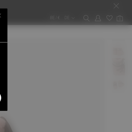
BE / €
DE
0