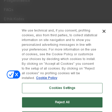
Pflegehinweise
FAQs
Ethik-Kodex
Whistleblowing
We use technical and, if you consent, profiling
cookies, also from third parties, to collect statistical
Zugänglichkeit
information on site navigation and to show you
personalized advertising messages in line with
your preferences. For more information on the use
DISCOVER MOON BOOT
of cookies, see the Cookie Policy or customize
Über
your choices by deciding which cookies to install.
FOLLOW US
By clicking on "Accept all Cookies" you consent
to the setup of all cookies. By clicking on "Reject
Facebook
LAND / WÄHRUNG
all cookies" no profiling cookies will be
installed.
Cookie Policy
ändern
Instagram
Belgien / €
Cookies Settings
Pinterest
MOON BOOT IST EINE ABTEILUNG DER TECNICA GROUP S.P.A.
TikTok
Unternehmen, das der Leitung und Koordination der Prime Holding
Reject All
S.p.A. untersteht. Sitz in Giavera del Montello (TV) - Via Fante d'Italia
Weibo
n. 56 | Grundkapital € 38.533.835,00 voll eingezahlt | Unternehmen
eingetragen unter Nr. 78175 R.E.A. von Treviso. Unternehmensregister