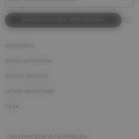
39/41
Benachrichtigen Sie mich
BENACHRICHTIGE MICH, WENN VERFÜGBAR
BESCHREIBUNG
GRÖSSE UND PASSFORM
MATERIAL UND PFLEGE
VERSAND UND RÜCKGABE
TEILEN
DAS KÖNNTE DIR AUCH GEFALLEN...