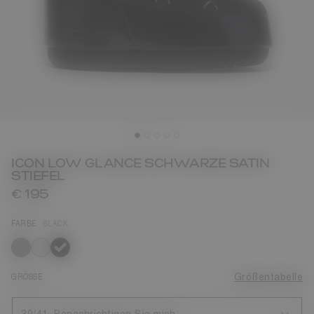
ICON LOW GLANCE SCHWARZE SATIN
STIEFEL
€ 195
FARBE
BLACK
ausgewählt
GRÖSSE
Größentabelle