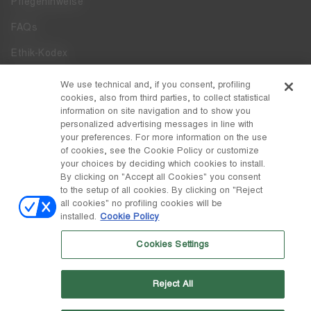
Pflegehinweise
FAQs
Ethik-Kodex
Whistleblowing
We use technical and, if you consent, profiling
cookies, also from third parties, to collect statistical
Zugänglichkeit
information on site navigation and to show you
personalized advertising messages in line with
your preferences. For more information on the use
DISCOVER MOON BOOT
of cookies, see the Cookie Policy or customize
Über
your choices by deciding which cookies to install.
FOLLOW US
By clicking on "Accept all Cookies" you consent
to the setup of all cookies. By clicking on "Reject
Facebook
LAND / WÄHRUNG
all cookies" no profiling cookies will be
installed.
Cookie Policy
ändern
Instagram
Belgien / €
Cookies Settings
Pinterest
MOON BOOT IST EINE ABTEILUNG DER TECNICA GROUP S.P.A.
TikTok
Unternehmen, das der Leitung und Koordination der Prime Holding
Reject All
S.p.A. untersteht. Sitz in Giavera del Montello (TV) - Via Fante d'Italia
Weibo
n. 56 | Grundkapital € 38.533.835,00 voll eingezahlt | Unternehmen
eingetragen unter Nr. 78175 R.E.A. von Treviso. Unternehmensregister