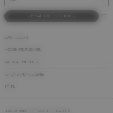
39/41
ZUM WARENKORB HINZUFÜGEN
BESCHREIBUNG
GRÖSSE UND PASSFORM
MATERIAL UND PFLEGE
VERSAND UND RÜCKGABE
TEILEN
DAS KÖNNTE DIR AUCH GEFALLEN...