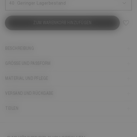
40
Geringer Lagerbestand
ZUM WARENKORB HINZUFÜGEN
BESCHREIBUNG
GRÖSSE UND PASSFORM
MATERIAL UND PFLEGE
VERSAND UND RÜCKGABE
TEILEN