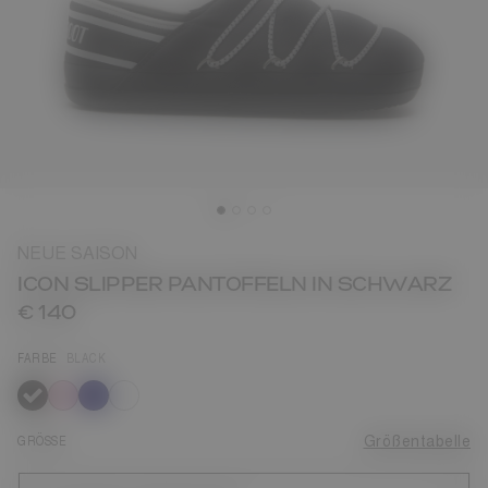
NEUE SAISON
ICON SLIPPER PANTOFFELN IN SCHWARZ
€ 140
FARBE
BLACK
ausgewählt
GRÖSSE
Größentabelle