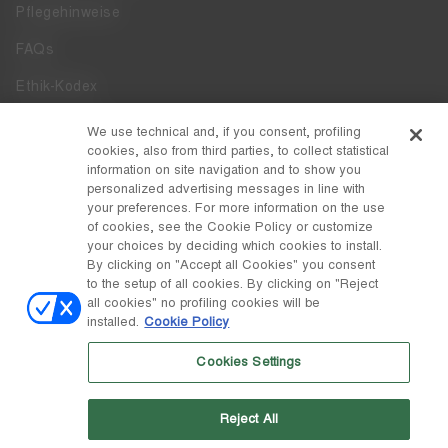
Pflegehinweise
FAQs
Ethik-Kodex
Whistleblowing
We use technical and, if you consent, profiling
cookies, also from third parties, to collect statistical
Zugänglichkeit
information on site navigation and to show you
personalized advertising messages in line with
your preferences. For more information on the use
DISCOVER MOON BOOT
of cookies, see the Cookie Policy or customize
Über
your choices by deciding which cookies to install.
FOLLOW US
By clicking on "Accept all Cookies" you consent
to the setup of all cookies. By clicking on "Reject
Facebook
LAND / WÄHRUNG
all cookies" no profiling cookies will be
installed.
Cookie Policy
ändern
Instagram
Belgien / €
Cookies Settings
Pinterest
MOON BOOT IST EINE ABTEILUNG DER TECNICA GROUP S.P.A.
TikTok
Unternehmen, das der Leitung und Koordination der Prime Holding
Reject All
S.p.A. untersteht. Sitz in Giavera del Montello (TV) - Via Fante d'Italia
Weibo
n. 56 | Grundkapital € 38.533.835,00 voll eingezahlt | Unternehmen