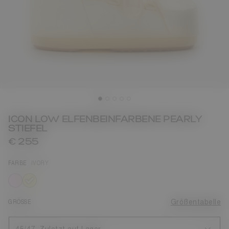
ICON LOW ELFENBEINFARBENE PEARLY
STIEFEL
€ 255
FARBE
IVORY
ausgewählt
GRÖSSE
Größentabelle