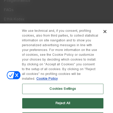
Pflegehinweise
FAQs
Ethik-Kodex
Whistleblowing
We use technical and, if you consent, profiling
cookies, also from third parties, to collect statistical
Zugänglichkeit
information on site navigation and to show you
personalized advertising messages in line with
your preferences. For more information on the use
DISCOVER MOON BOOT
of cookies, see the Cookie Policy or customize
Über
your choices by deciding which cookies to install.
FOLLOW US
By clicking on "Accept all Cookies" you consent
to the setup of all cookies. By clicking on "Reject
Facebook
LAND / WÄHRUNG
all cookies" no profiling cookies will be
installed.
Cookie Policy
ändern
Instagram
Belgien / €
Cookies Settings
Pinterest
MOON BOOT IST EINE ABTEILUNG DER TECNICA GROUP S.P.A.
TikTok
Unternehmen, das der Leitung und Koordination der Prime Holding
Reject All
S.p.A. untersteht. Sitz in Giavera del Montello (TV) - Via Fante d'Italia
Weibo
n. 56 | Grundkapital € 38.533.835,00 voll eingezahlt | Unternehmen
eingetragen unter Nr. 78175 R.E.A. von Treviso. Unternehmensregister