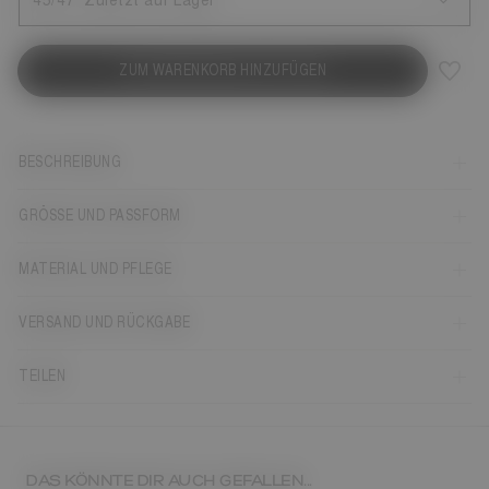
45/47
Zuletzt auf Lager
ZUM WARENKORB HINZUFÜGEN
BESCHREIBUNG
GRÖSSE UND PASSFORM
MATERIAL UND PFLEGE
VERSAND UND RÜCKGABE
TEILEN
DAS KÖNNTE DIR AUCH GEFALLEN...