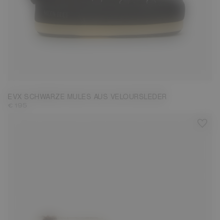
35/36
37/38
39/40
41/42
EVX SCHWARZE MULES AUS VELOURSLEDER
€ 195