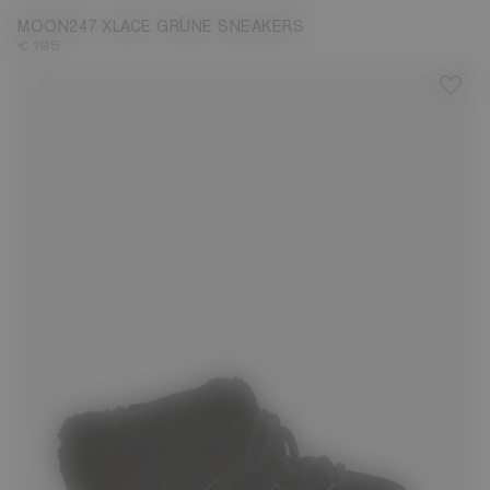
MOON247 XLACE GRÜNE SNEAKERS
€ 195