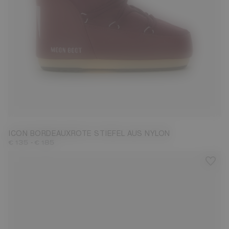
23/26
27/30
31/34
35/38
39/41
42/44
45/47
ICON BORDEAUXROTE STIEFEL AUS NYLON
-
€ 135
€ 185