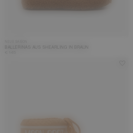
35
36
37
38
39
40
41
42
NEUE SAISON
BALLERINAS AUS SHEARLING IN BRAUN
€ 145