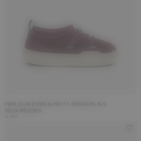
35
36
37
38
39
40
41
42
43
PARK ICON BORDEAUXROTE SNEAKERS AUS
VELOURSLEDER
€ 185