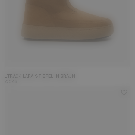
35
36
37
38
39
40
41
42
LTRACK LARA STIEFEL IN BRAUN
€ 245