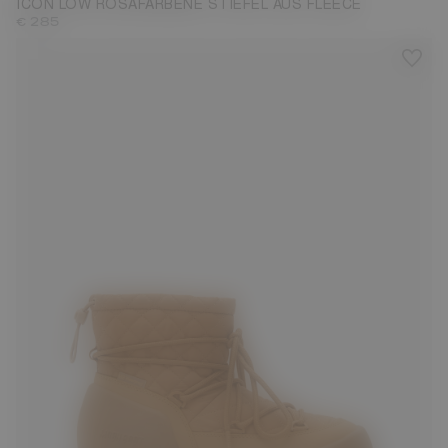
ICON LOW ROSAFARBENE STIEFEL AUS FLEECE
€ 285