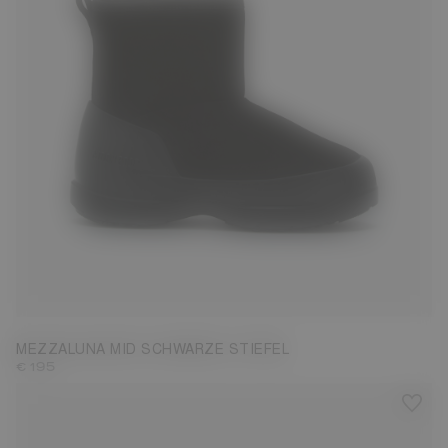
36
37
38
39
40
41
42
MEZZALUNA MID SCHWARZE STIEFEL
€ 195