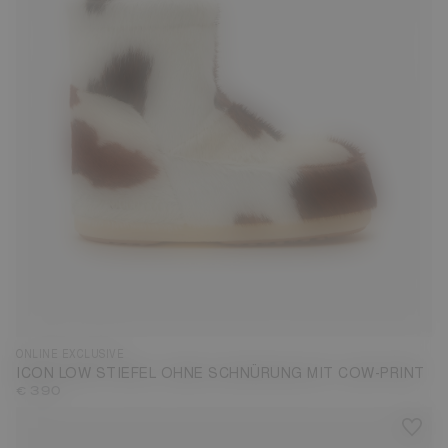
33/35
36/38
39/41
42/44
ONLINE EXCLUSIVE
ICON LOW STIEFEL OHNE SCHNÜRUNG MIT COW-PRINT
€ 390