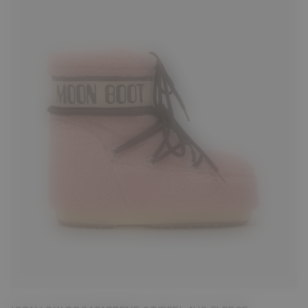
33/35
36/38
39/41
42/44
45/47