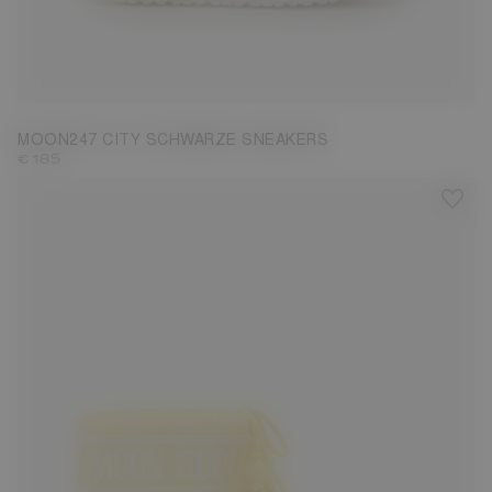
36
37
38
39
40
41
42
MOON247 CITY SCHWARZE SNEAKERS
€ 185