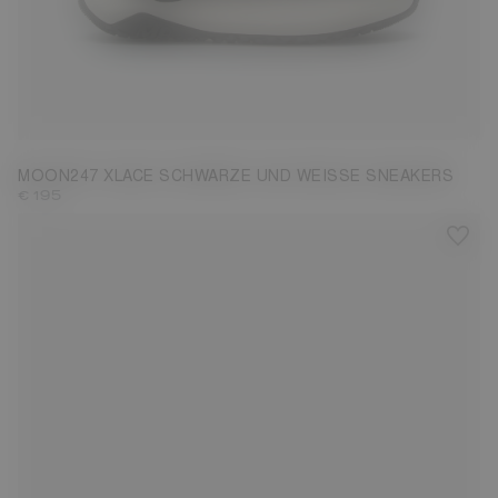
37
38
39
40
41
42
43
44
45
MOON247 XLACE SCHWARZE UND WEISSE SNEAKERS
€ 195