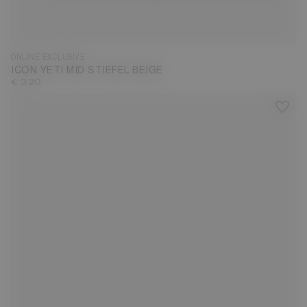
36/38
39/41
42/44
ONLINE EXCLUSIVE
ICON YETI MID STIEFEL BEIGE
€ 320