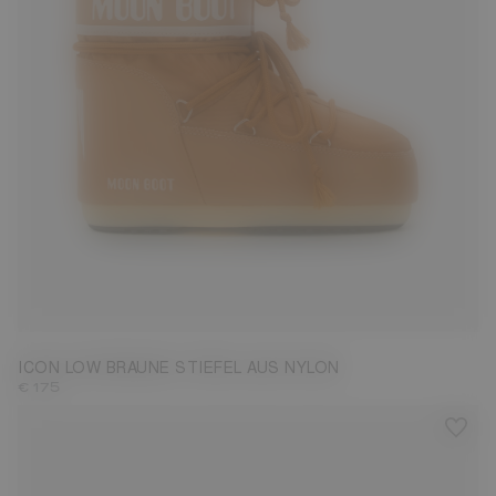
33/35
36/38
39/41
42/44
45/47
ICON LOW BRAUNE STIEFEL AUS NYLON
€ 175