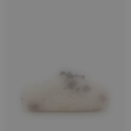
35/36
37/38
39/40
41/42