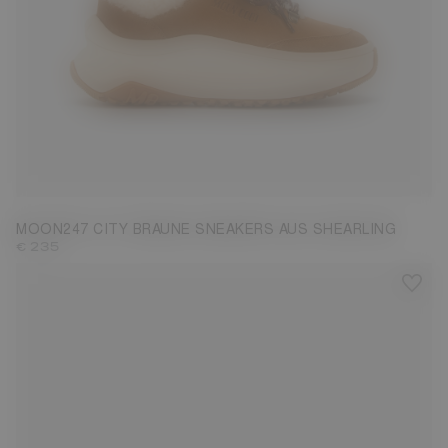
35
36
38
39
40
41
42
MOON247 CITY BRAUNE SNEAKERS AUS SHEARLING
€ 235