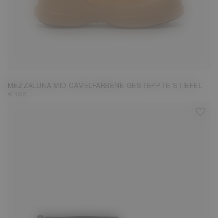
35
36
37
38
39
40
41
42
MEZZALUNA MID CAMELFARBENE GESTEPPTE STIEFEL
€ 195