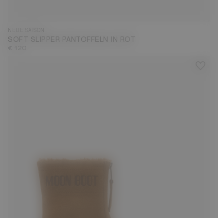
35
36
37
38
39
40
41
42
43
44
45
46
47
NEUE SAISON
SOFT SLIPPER PANTOFFELN IN ROT
€ 120