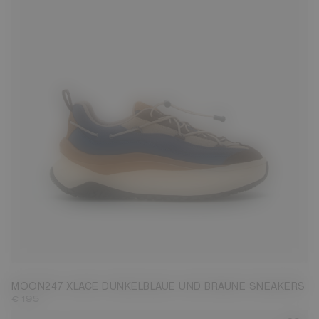
35
38
40
43
44
45
46
47
MOON247 XLACE DUNKELBLAUE UND BRAUNE SNEAKERS
€ 195