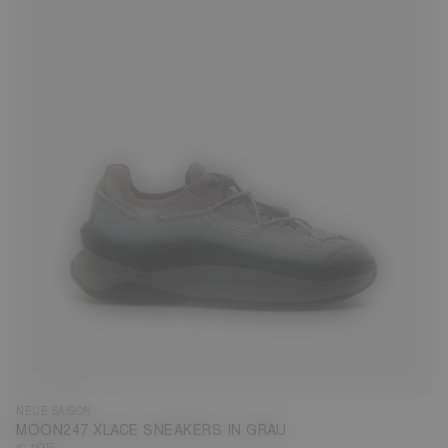
35
36
37
38
39
40
41
42
43
44
45
46
47
NEUE SAISON
MOON247 XLACE SNEAKERS IN GRAU