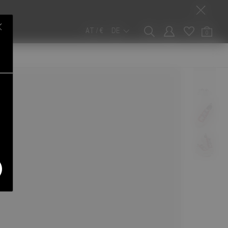
AT / €
DE
0