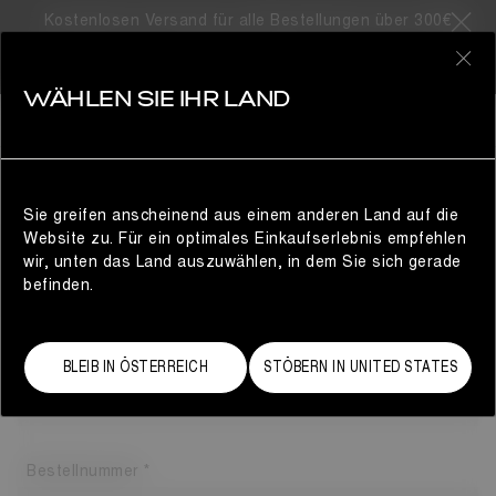
Kostenlosen Versand für alle Bestellungen über 300€
0
WÄHLEN SIE IHR LAND
GÄSTEBEREICH
RÜCKSENDEAUFTRAG
Sie greifen anscheinend aus einem anderen Land auf die
Bitte geben Sie die folgenden Informationen ein, wenn Sie
Website zu. Für ein optimales Einkaufserlebnis empfehlen
als Gast ausgecheckt haben, um eine Rückgabe zu
wir, unten das Land auszuwählen, in dem Sie sich gerade
initiieren.
befinden.
Diese Informationen finden Sie in der Bestellbestätigungs-
E-Mail, die Sie erhalten haben.
E-Mail-Adresse
BLEIB IN ÖSTERREICH
STÖBERN IN UNITED STATES
Bestellnummer