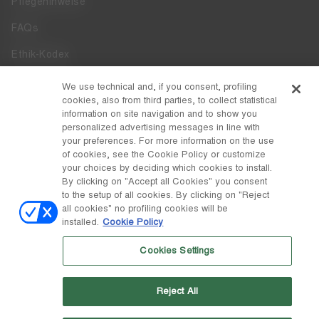
Pflegehinweise
FAQs
Ethik-Kodex
Whistleblowing
We use technical and, if you consent, profiling
cookies, also from third parties, to collect statistical
Zugänglichkeit
information on site navigation and to show you
personalized advertising messages in line with
your preferences. For more information on the use
DISCOVER MOON BOOT
of cookies, see the Cookie Policy or customize
Über
your choices by deciding which cookies to install.
FOLLOW US
By clicking on "Accept all Cookies" you consent
to the setup of all cookies. By clicking on "Reject
Facebook
LAND / WÄHRUNG
all cookies" no profiling cookies will be
installed.
Cookie Policy
ändern
Instagram
Österreich / €
Cookies Settings
Pinterest
MOON BOOT IST EINE ABTEILUNG DER TECNICA GROUP S.P.A.
TikTok
Unternehmen, das der Leitung und Koordination der Prime Holding
Reject All
S.p.A. untersteht. Sitz in Giavera del Montello (TV) - Via Fante d'Italia
Weibo
n. 56 | Grundkapital € 38.533.835,00 voll eingezahlt | Unternehmen
eingetragen unter Nr. 78175 R.E.A. von Treviso. Unternehmensregister