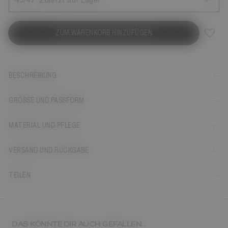
45/47
Zuletzt auf Lager
ZUM WARENKORB HINZUFÜGEN
BESCHREIBUNG
GRÖSSE UND PASSFORM
MATERIAL UND PFLEGE
VERSAND UND RÜCKGABE
TEILEN
DAS KÖNNTE DIR AUCH GEFALLEN...