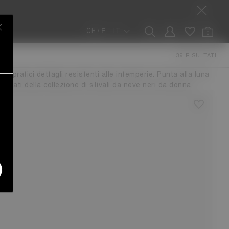
CH / ₣
IT
0
39 RISULTATI
 donna coniugano la tonalità preferita della stagione con la
a pratici dettagli resistenti alle intemperie. Punta alla luna
sitati della collezione di stivali da neve neri da donna.