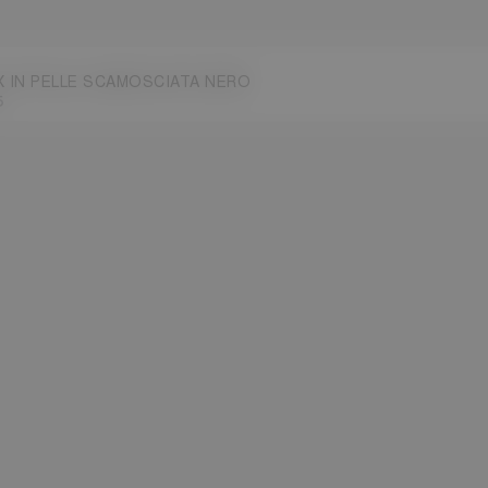
/38
39/40
41/42
X IN PELLE SCAMOSCIATA NERO
5