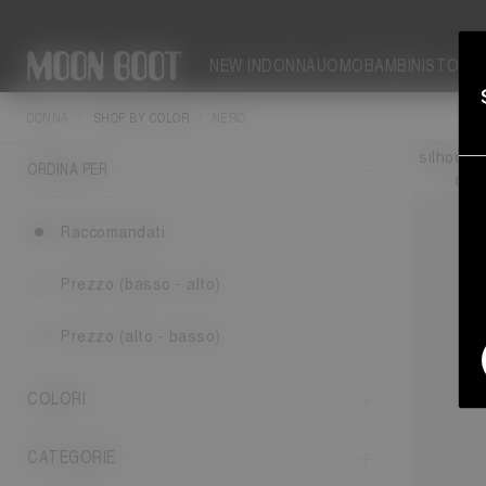
NEW IN
DONNA
UOMO
BAMBINI
STORIE
DONNA
SHOP BY COLOR
NERO
In caso 
silhouett
ORDINA PER
con 
Raccomandati
Prezzo (basso - alto)
Prezzo (alto - basso)
COLORI
CATEGORIE