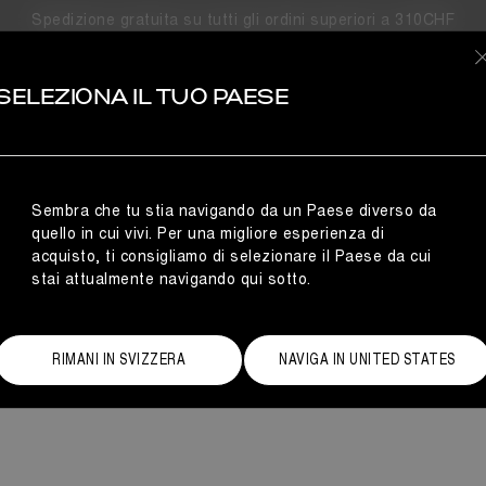
Spedizione gratuita su tutti gli ordini superiori a 310CHF
NERO
SELEZIONA IL TUO PAESE
di dubbi, il nero è la risposta sempre giusta. Questi Moon Boot da
e inconfondibile del brand, voluminosa e imbottita, caratterizzata d
i Moon Boot® Icon oppure esplora nuove galassie con i modelli rivi
Sembra che tu stia navigando da un Paese diverso da
quello in cui vivi. Per una migliore esperienza di
acquisto, ti consigliamo di selezionare il Paese da cui
stai attualmente navigando qui sotto.
RIMANI IN SVIZZERA
NAVIGA IN UNITED STATES