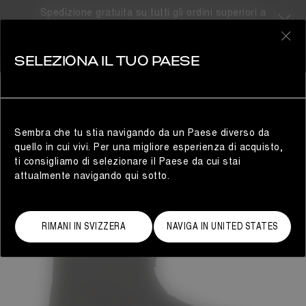
Spedizione gratuita su tutti gli ordini superiori a
310CHF
0
SELEZIONA IL TUO PAESE
DONNA
Sembra che tu stia navigando da un Paese diverso da
quello in cui vivi. Per una migliore esperienza di acquisto,
ti consigliamo di selezionare il Paese da cui stai
attualmente navigando qui sotto.
RIMANI IN SVIZZERA
NAVIGA IN UNITED STATES