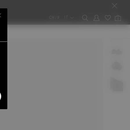
CH / ₣
IT
0