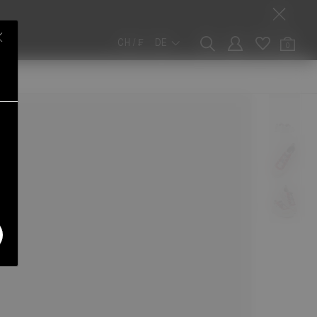
CH / ₣
DE
0