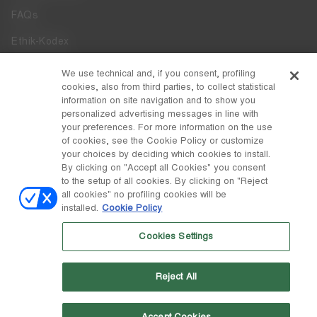
FAQs
Ethik-Kodex
Whistleblowing
We use technical and, if you consent, profiling
cookies, also from third parties, to collect statistical
Zugänglichkeit
information on site navigation and to show you
personalized advertising messages in line with
your preferences. For more information on the use
DISCOVER MOON BOOT
of cookies, see the Cookie Policy or customize
Über
your choices by deciding which cookies to install.
FOLLOW US
By clicking on "Accept all Cookies" you consent
to the setup of all cookies. By clicking on "Reject
Facebook
LAND / WÄHRUNG
all cookies" no profiling cookies will be
installed.
Cookie Policy
ändern
Instagram
Schweiz / ₣
Cookies Settings
Pinterest
MOON BOOT IST EINE ABTEILUNG DER TECNICA GROUP S.P.A.
TikTok
Unternehmen, das der Leitung und Koordination der Prime Holding
Reject All
S.p.A. untersteht. Sitz in Giavera del Montello (TV) - Via Fante d'Italia
Weibo
n. 56 | Grundkapital € 38.533.835,00 voll eingezahlt | Unternehmen
eingetragen unter Nr. 78175 R.E.A. von Treviso. Unternehmensregister
und Steuernummer 00195810262