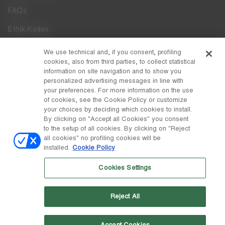
FAQs
Ethik-Kodex
Whistleblowing
We use technical and, if you consent, profiling
cookies, also from third parties, to collect statistical
Zugänglichkeit
information on site navigation and to show you
personalized advertising messages in line with
your preferences. For more information on the use
DISCOVER MOON BOOT
of cookies, see the Cookie Policy or customize
Über
your choices by deciding which cookies to install.
FOLLOW US
By clicking on "Accept all Cookies" you consent
to the setup of all cookies. By clicking on "Reject
Facebook
LAND / WÄHRUNG
all cookies" no profiling cookies will be
installed.
Cookie Policy
ändern
Instagram
Schweiz / ₣
Cookies Settings
Pinterest
MOON BOOT IST EINE ABTEILUNG DER TECNICA GROUP S.P.A.
TikTok
Unternehmen, das der Leitung und Koordination der Prime Holding
Reject All
S.p.A. untersteht. Sitz in Giavera del Montello (TV) - Via Fante d'Italia
Weibo
n. 56 | Grundkapital € 38.533.835,00 voll eingezahlt | Unternehmen
eingetragen unter Nr. 78175 R.E.A. von Treviso. Unternehmensregister
und Steuernummer 00195810262