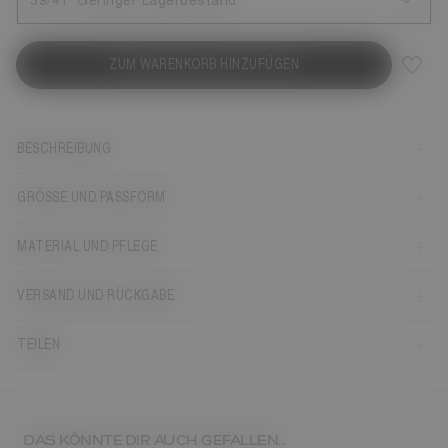
39/41
Geringer Lagerbestand
ZUM WARENKORB HINZUFÜGEN
BESCHREIBUNG
GRÖSSE UND PASSFORM
MATERIAL UND PFLEGE
VERSAND UND RÜCKGABE
TEILEN
DAS KÖNNTE DIR AUCH GEFALLEN...