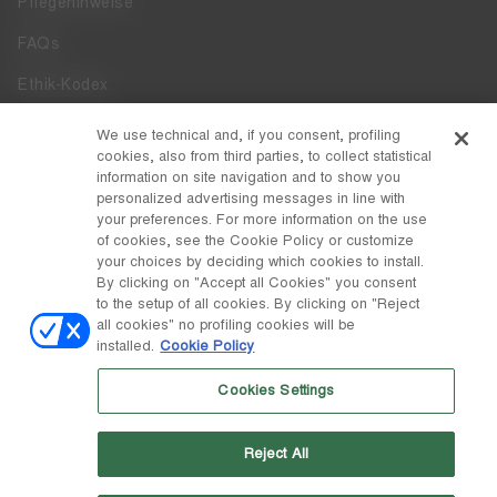
Pflegehinweise
FAQs
Ethik-Kodex
Whistleblowing
We use technical and, if you consent, profiling
cookies, also from third parties, to collect statistical
Zugänglichkeit
information on site navigation and to show you
personalized advertising messages in line with
your preferences. For more information on the use
DISCOVER MOON BOOT
of cookies, see the Cookie Policy or customize
Über
your choices by deciding which cookies to install.
FOLLOW US
By clicking on "Accept all Cookies" you consent
to the setup of all cookies. By clicking on "Reject
Facebook
LAND / WÄHRUNG
all cookies" no profiling cookies will be
installed.
Cookie Policy
ändern
Instagram
Schweiz / ₣
Cookies Settings
Pinterest
MOON BOOT IST EINE ABTEILUNG DER TECNICA GROUP S.P.A.
TikTok
Unternehmen, das der Leitung und Koordination der Prime Holding
Reject All
S.p.A. untersteht. Sitz in Giavera del Montello (TV) - Via Fante d'Italia
Weibo
n. 56 | Grundkapital € 38.533.835,00 voll eingezahlt | Unternehmen
eingetragen unter Nr. 78175 R.E.A. von Treviso. Unternehmensregister