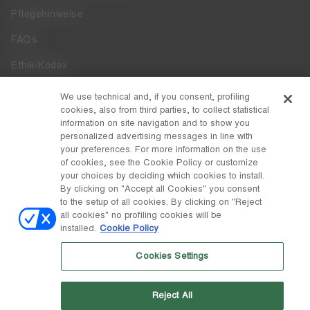
Pflegehinweise
FAQs
Ethik-Kodex
Whistleblowing
We use technical and, if you consent, profiling
cookies, also from third parties, to collect statistical
Zugänglichkeit
information on site navigation and to show you
personalized advertising messages in line with
your preferences. For more information on the use
DISCOVER MOON BOOT
of cookies, see the Cookie Policy or customize
Über
your choices by deciding which cookies to install.
FOLLOW US
By clicking on "Accept all Cookies" you consent
to the setup of all cookies. By clicking on "Reject
Facebook
LAND / WÄHRUNG
all cookies" no profiling cookies will be
installed.
Cookie Policy
ändern
Instagram
Schweiz / ₣
Cookies Settings
Pinterest
MOON BOOT IST EINE ABTEILUNG DER TECNICA GROUP S.P.A.
TikTok
Unternehmen, das der Leitung und Koordination der Prime Holding
Reject All
S.p.A. untersteht. Sitz in Giavera del Montello (TV) - Via Fante d'Italia