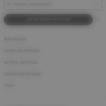
40
Geringer Lagerbestand
ZUM WARENKORB HINZUFÜGEN
BESCHREIBUNG
GRÖSSE UND PASSFORM
MATERIAL UND PFLEGE
VERSAND UND RÜCKGABE
TEILEN