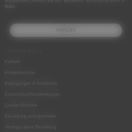
abzumelden, klicken Sie auf 'Abmelden' am Ende unserer E-
Mails.
ANMELDEN
CUSTOMER SERVICE
Kontakt
Kundenservice
Bedingungen & Richtlinien
Datenschutzbestimmungen
Cookie-Richtline
Bestellung zurücksenden
Verfolge deine Bestellung