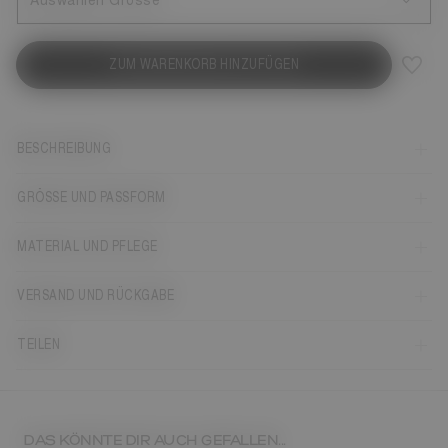
Auswählen Grösse
ZUM WARENKORB HINZUFÜGEN
BESCHREIBUNG
GRÖSSE UND PASSFORM
MATERIAL UND PFLEGE
VERSAND UND RÜCKGABE
TEILEN
DAS KÖNNTE DIR AUCH GEFALLEN...