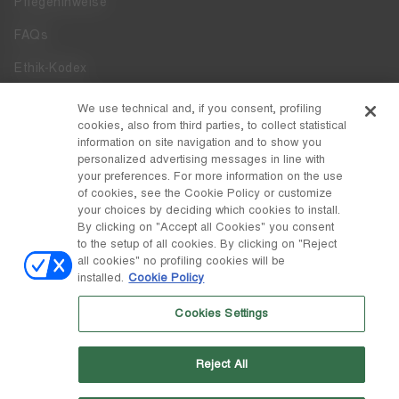
Pflegehinweise
FAQs
Ethik-Kodex
Whistleblowing
We use technical and, if you consent, profiling
cookies, also from third parties, to collect statistical
Zugänglichkeit
information on site navigation and to show you
personalized advertising messages in line with
your preferences. For more information on the use
DISCOVER MOON BOOT
of cookies, see the Cookie Policy or customize
Über
your choices by deciding which cookies to install.
FOLLOW US
By clicking on "Accept all Cookies" you consent
to the setup of all cookies. By clicking on "Reject
Facebook
LAND / WÄHRUNG
all cookies" no profiling cookies will be
installed.
Cookie Policy
ändern
Instagram
Schweiz / ₣
Cookies Settings
Pinterest
MOON BOOT IST EINE ABTEILUNG DER TECNICA GROUP S.P.A.
TikTok
Unternehmen, das der Leitung und Koordination der Prime Holding
Reject All
S.p.A. untersteht. Sitz in Giavera del Montello (TV) - Via Fante d'Italia
Weibo
n. 56 | Grundkapital € 38.533.835,00 voll eingezahlt | Unternehmen
eingetragen unter Nr. 78175 R.E.A. von Treviso. Unternehmensregister