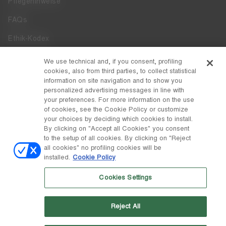
Pflegehinweise
FAQs
Ethik-Kodex
Whistleblowing
We use technical and, if you consent, profiling
cookies, also from third parties, to collect statistical
Zugänglichkeit
information on site navigation and to show you
personalized advertising messages in line with
your preferences. For more information on the use
DISCOVER MOON BOOT
of cookies, see the Cookie Policy or customize
Über
your choices by deciding which cookies to install.
FOLLOW US
By clicking on "Accept all Cookies" you consent
to the setup of all cookies. By clicking on "Reject
Facebook
LAND / WÄHRUNG
all cookies" no profiling cookies will be
installed.
Cookie Policy
ändern
Instagram
Schweiz / ₣
Cookies Settings
Pinterest
MOON BOOT IST EINE ABTEILUNG DER TECNICA GROUP S.P.A.
TikTok
Unternehmen, das der Leitung und Koordination der Prime Holding
Reject All
S.p.A. untersteht. Sitz in Giavera del Montello (TV) - Via Fante d'Italia
Weibo
n. 56 | Grundkapital € 38.533.835,00 voll eingezahlt | Unternehmen
eingetragen unter Nr. 78175 R.E.A. von Treviso. Unternehmensregister