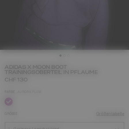
ADIDAS X MOON BOOT
TRAININGSOBERTEIL IN PFLAUME
CHF 130
FARBE
AURORA PLUM
ausgewählt
GRÖSSE
Größentabelle