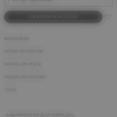
L
Geringer Lagerbestand
ZUM WARENKORB HINZUFÜGEN
BESCHREIBUNG
GRÖSSE UND PASSFORM
MATERIAL UND PFLEGE
VERSAND UND RÜCKGABE
TEILEN
DAS KÖNNTE DIR AUCH GEFALLEN...