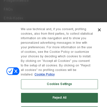
Pflegehinweise
FAQs
Ethik-Kodex
Whistleblowing
We use technical and, if you consent, profiling
cookies, also from third parties, to collect statistical
Zugänglichkeit
information on site navigation and to show you
personalized advertising messages in line with
your preferences. For more information on the use
DISCOVER MOON BOOT
of cookies, see the Cookie Policy or customize
Über
your choices by deciding which cookies to install.
FOLLOW US
By clicking on "Accept all Cookies" you consent
to the setup of all cookies. By clicking on "Reject
Facebook
LAND / WÄHRUNG
all cookies" no profiling cookies will be
installed.
Cookie Policy
ändern
Instagram
Schweiz / ₣
Cookies Settings
Pinterest
MOON BOOT IST EINE ABTEILUNG DER TECNICA GROUP S.P.A.
TikTok
Unternehmen, das der Leitung und Koordination der Prime Holding
Reject All
S.p.A. untersteht. Sitz in Giavera del Montello (TV) - Via Fante d'Italia
Weibo
n. 56 | Grundkapital € 38.533.835,00 voll eingezahlt | Unternehmen
eingetragen unter Nr. 78175 R.E.A. von Treviso. Unternehmensregister