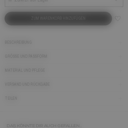
M
Zuletzt auf Lager
ZUM WARENKORB HINZUFÜGEN
BESCHREIBUNG
GRÖSSE UND PASSFORM
MATERIAL UND PFLEGE
VERSAND UND RÜCKGABE
TEILEN
DAS KÖNNTE DIR AUCH GEFALLEN...