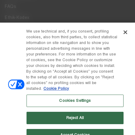
FAQs
Ethik-Kodex
Whistleblowing
We use technical and, if you consent, profiling
cookies, also from third parties, to collect statistical
Zugänglichkeit
information on site navigation and to show you
personalized advertising messages in line with
your preferences. For more information on the use
DISCOVER MOON BOOT
of cookies, see the Cookie Policy or customize
Über
your choices by deciding which cookies to install.
FOLLOW US
By clicking on "Accept all Cookies" you consent
to the setup of all cookies. By clicking on "Reject
Facebook
LAND / WÄHRUNG
all cookies" no profiling cookies will be
installed.
Cookie Policy
ändern
Instagram
Belgien / €
Cookies Settings
Pinterest
MOON BOOT IST EINE ABTEILUNG DER TECNICA GROUP S.P.A.
TikTok
Unternehmen, das der Leitung und Koordination der Prime Holding
Reject All
S.p.A. untersteht. Sitz in Giavera del Montello (TV) - Via Fante d'Italia
Weibo
n. 56 | Grundkapital € 38.533.835,00 voll eingezahlt | Unternehmen
eingetragen unter Nr. 78175 R.E.A. von Treviso. Unternehmensregister
und Steuernummer 00195810262