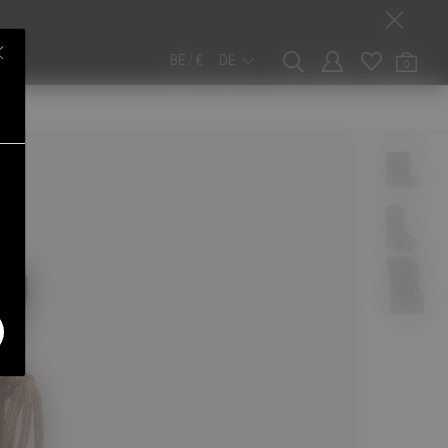
BE / €
DE
0