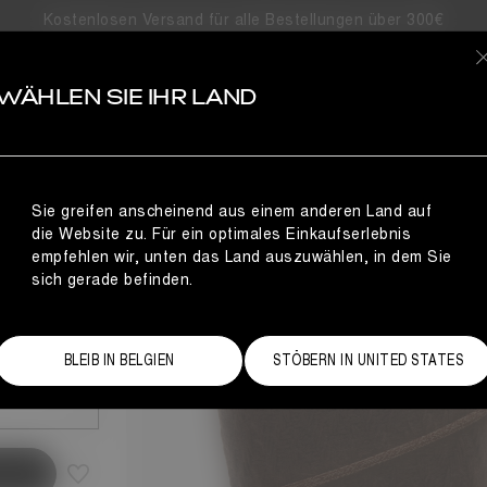
Kostenlosen Versand für alle Bestellungen über 300€
S
WÄHLEN SIE IHR LAND
ICK IN DUNKELBRAUN
NCE
Sie greifen anscheinend aus einem anderen Land auf
die Website zu. Für ein optimales Einkaufserlebnis
empfehlen wir, unten das Land auszuwählen, in dem Sie
sich gerade befinden.
Größentabelle
BLEIB IN BELGIEN
STÖBERN IN UNITED STATES