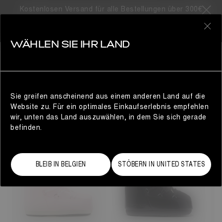
SORRY, KEINE
Kostenlosen Versand für alle Bestellungen über 300€
SUCHERGEBNISSE GEFUNDEN
0
DAS KÖNNTE DIR AUCH GEFALLEN...
WÄHLEN SIE IHR LAND
Damen
Sie greifen anscheinend aus einem anderen Land auf die
DAS KÖNNTE DIR AUCH GEFALLEN...
Website zu. Für ein optimales Einkaufserlebnis empfehlen
wir, unten das Land auszuwählen, in dem Sie sich gerade
befinden.
BLEIB IN BELGIEN
STÖBERN IN UNITED STATES
23/26
27/30
31/34
35/38
33
33/35
36/38
39/41
42/44