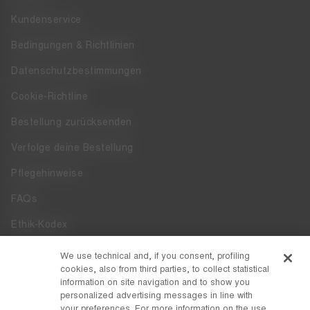
Kundenservice
Bedingungen & Richtlinien
Datenschutzbestimmungen
Cookie-Richtline
Bestellung zurücksenden
Verfolge deine Bestellung
Pflegehinweise
FAQs
Ethik-Kodex
Whistleblowing
We use technical and, if you consent, profiling
cookies, also from third parties, to collect statistical
Zugänglichkeit
information on site navigation and to show you
personalized advertising messages in line with
your preferences. For more information on the use