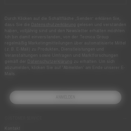
Durch Klicken auf die Schaltfläche „Senden“ erklären Sie,
dass Sie die
Datenschutzerklärung
gelesen und verstanden
haben, volljährig sind und den Newsletter erhalten möchten.
Ich bin damit einverstanden, von der Tecnica Group
regelmäßig Marketingmitteilungen über automatisierte Mittel
(z. B. E-Mail) zu Produkten, Dienstleistungen und
Veranstaltungen sowie Umfragen und Marktforschungen
gemäß der
Datenschutzerklärung
zu erhalten. Um sich
abzumelden, klicken Sie auf 'Abmelden' am Ende unserer E-
Mails.
ANMELDEN
CUSTOMER SERVICE
Kontakt