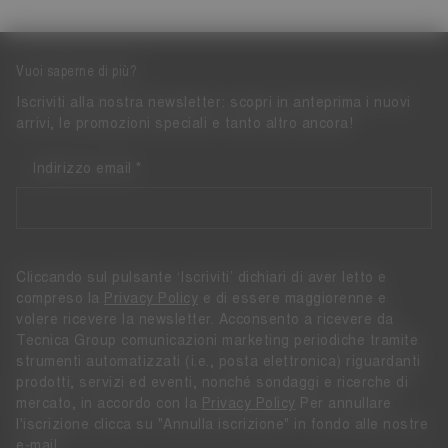
Vuoi saperne di più?
Iscriviti alla nostra newsletter: scopri in anteprima i nuovi
arrivi, le promozioni speciali e tanto altro ancora!
Indirizzo email
Cliccando sul pulsante ‘Iscriviti’ dichiari di aver letto e
compreso la
Privacy Policy
e di essere maggiorenne e
volere ricevere la newsletter. Acconsento a ricevere da
Tecnica Group comunicazioni marketing periodiche tramite
strumenti automatizzati (i.e., posta elettronica) riguardanti
prodotti, servizi ed eventi, nonché sondaggi e ricerche di
mercato, in accordo con la
Privacy Policy
Per annullare
l'iscrizione clicca su "Annulla iscrizione" in fondo alle nostre
e-mail.