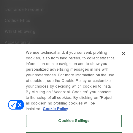
Domande Frequenti
Codice Etico
Whistleblowing
Accessibilità
We use technical and, if you consent, profiling
DISCOVER MOON BOOT
cookies, also from third parties, to collect statistical
information on site navigation and to show you
Chi siamo
personalized advertising messages in line with
FOLLOW US
your preferences. For more information on the use
of cookies, see the Cookie Policy or customize
Facebook
PAESE / VALUTA
your choices by deciding which cookies to install.
By clicking on "Accept all Cookies" you consent
cambia
Instagram
Italia / €
to the setup of all cookies. By clicking on "Reject
all cookies" no profiling cookies will be
Pinterest
installed.
Cookie Policy
© Tecnica Group S.p.A.
TikTok
Cookies Settings
Società soggetta a direzione e coordinamento da parte di
Weibo
Prime Holding S.p.A. Sede a Giavera del Montello (TV) - Via