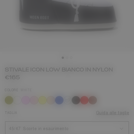
STIVALE ICON LOW BIANCO IN NYLON
€165
COLORE
WHITE
selezionato
TAGLIA
Guida alle taglie
45/47
Scorte in esaurimento