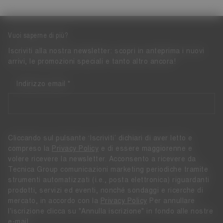
Vuoi saperne di più?
Iscriviti alla nostra newsletter: scopri in anteprima i nuovi
arrivi, le promozioni speciali e tanto altro ancora!
Indirizzo email
Cliccando sul pulsante ‘Iscriviti’ dichiari di aver letto e
compreso la
Privacy Policy
e di essere maggiorenne e
volere ricevere la newsletter. Acconsento a ricevere da
Tecnica Group comunicazioni marketing periodiche tramite
strumenti automatizzati (i.e., posta elettronica) riguardanti
prodotti, servizi ed eventi, nonché sondaggi e ricerche di
mercato, in accordo con la
Privacy Policy
Per annullare
l'iscrizione clicca su "Annulla iscrizione" in fondo alle nostre
e-mail.