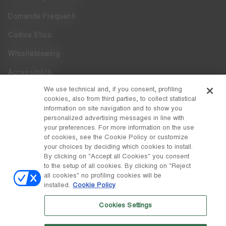
Domande Frequenti
Codice Etico
Whistleblowing
Accessibilità
We use technical and, if you consent, profiling
DISCOVER MOON BOOT
cookies, also from third parties, to collect statistical
information on site navigation and to show you
Chi siamo
personalized advertising messages in line with
FOLLOW US
your preferences. For more information on the use
of cookies, see the Cookie Policy or customize
Facebook
PAESE / VALUTA
your choices by deciding which cookies to install.
By clicking on "Accept all Cookies" you consent
cambia
Instagram
Italia / €
to the setup of all cookies. By clicking on "Reject
all cookies" no profiling cookies will be
Pinterest
installed.
Cookie Policy
© Tecnica Group S.p.A.
TikTok
Cookies Settings
Società soggetta a direzione e coordinamento da parte di
Weibo
Prime Holding S.p.A. Sede a Giavera del Montello (TV) - Via