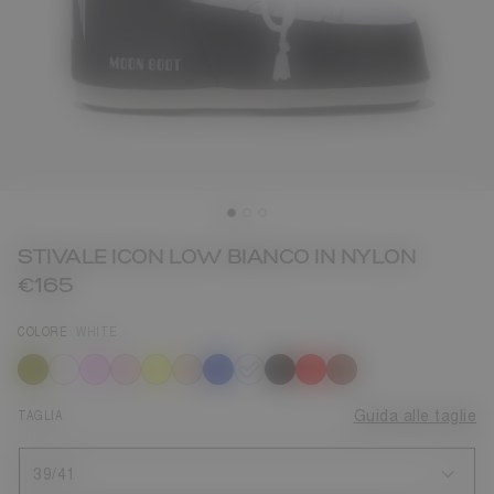
STIVALE ICON LOW BIANCO IN NYLON
€165
COLORE
WHITE
selezionato
TAGLIA
Guida alle taglie
39/41