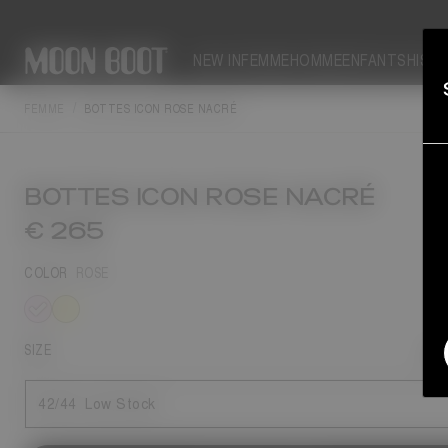
NEW IN
FEMME
HOMME
ENFANTS
HIST
FEMME
BOTTES ICON ROSE NACRÉ
BOTTES ICON ROSE NACRÉ
€ 265
COLOR
ROSE
sélectionné
SIZE
Gui
42/44
Low Stock