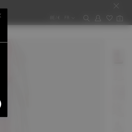
BE / €
FR
0