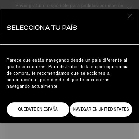
Envío gratuito disponible para pedidos por más de
300€
4 Productos
0
SELECCIONA TU PAÍS
RESORT
HOMBRE
REFINAR
La colección Moon Boot Winter Resort de este año nos
deleita con los diferentes estilos e influencias que han
inspirado sus diseños.
Parece que estás navegando desde un país diferente al
que te encuentras. Para disfrutar de la mejor experiencia
de compra, te recomendamos que selecciones a
continuación el país desde el que te encuentras
navegando actualmente.
QUÉDATE EN ESPAÑA
NAVEGAR EN UNITED STATES