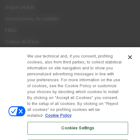
Seguir pedido
Instrucciones de cuidado
FAQs
Código de Ética
Whistleblowing
We use technical and, if you consent, profiling
cookies, also from third parties, to collect statistical
Accesibilidad
information on site navigation and to show you
personalized advertising messages in line with
your preferences. For more information on the use
DISCOVER MOON BOOT
of cookies, see the Cookie Policy or customize
Acerca de
your choices by deciding which cookies to install.
FOLLOW US
By clicking on "Accept all Cookies" you consent
to the setup of all cookies. By clicking on "Reject
Facebook
PAÍS / MONEDA
all cookies" no profiling cookies will be
installed.
Cookie Policy
cambiar
Instagram
España / €
Cookies Settings
Pinterest
MOON BOOT ES UNA DIVISIÓN DE TECNICA GROUP S.P.A. Sociedad