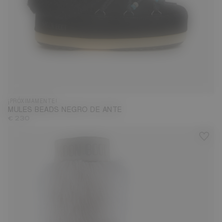
¡PRÓXIMAMENTE!
MULES BEADS NEGRO DE ANTE
€ 230