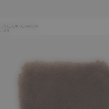
/30
31/34
35/38
39/41
42/44
45/47
CON BLACK DE NAILON
€ 185