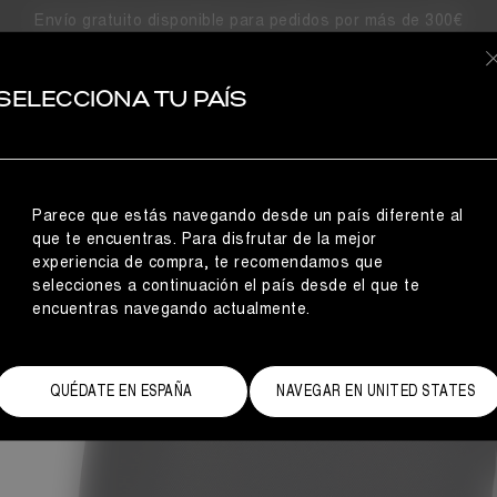
Envío gratuito disponible para pedidos por más de 300€
IAS
BOTAS AL
SELECCIONA TU PAÍS
do de invierno favorito de las fashionistas son las botas de nie
minosa silueta, pensada para llamar la atención a cada paso. D
las múltiples opciones de color llevarán
Parece que estás navegando desde un país diferente al
que te encuentras. Para disfrutar de la mejor
experiencia de compra, te recomendamos que
selecciones a continuación el país desde el que te
encuentras navegando actualmente.
QUÉDATE EN ESPAÑA
NAVEGAR EN UNITED STATES