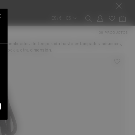
ES / €
ES
0
TAS
38 PRODUCTOS
ve Moon Boot® High para mujer, que destacan al instante por
esde tonalidades de temporada hasta estampados cósmicos,
 tu look a otra dimensión.