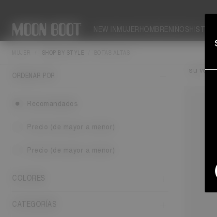
NEW IN
MUJER
HOMBRE
NIÑOS
HISTOR
MUJER
SHOP BY STYLE
BOTAS ALTAS
El calza
su volu
ORDENAR POR
Recomandados
Precio (de mayor a menor)
Precio (de mayor a menor)
COLORES
CATEGORÍAS