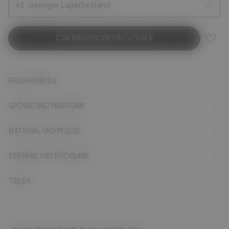
40
Geringer Lagerbestand
ZUM WARENKORB HINZUFÜGEN
BESCHREIBUNG
GRÖSSE UND PASSFORM
MATERIAL UND PFLEGE
VERSAND UND RÜCKGABE
TEILEN