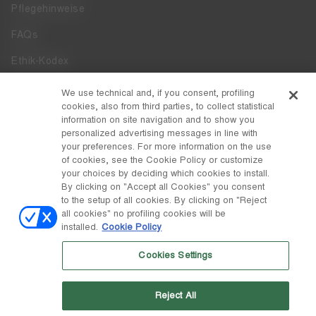
Pflegehinweise
FAQs
Ethik-Kodex
Whistleblowing
We use technical and, if you consent, profiling
cookies, also from third parties, to collect statistical
Zugänglichkeit
information on site navigation and to show you
personalized advertising messages in line with
your preferences. For more information on the use
DISCOVER MOON BOOT
of cookies, see the Cookie Policy or customize
Über
your choices by deciding which cookies to install.
FOLLOW US
By clicking on "Accept all Cookies" you consent
to the setup of all cookies. By clicking on "Reject
Facebook
LAND / WÄHRUNG
all cookies" no profiling cookies will be
installed.
Cookie Policy
ändern
Instagram
Österreich / €
Cookies Settings
Pinterest
MOON BOOT IST EINE ABTEILUNG DER TECNICA GROUP S.P.A.
TikTok
Unternehmen, das der Leitung und Koordination der Prime Holding
Reject All
S.p.A. untersteht. Sitz in Giavera del Montello (TV) - Via Fante d'Italia
Weibo
n. 56 | Grundkapital € 38.533.835,00 voll eingezahlt | Unternehmen