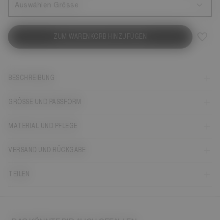
Auswählen Grösse
ZUM WARENKORB HINZUFÜGEN
BESCHREIBUNG
GRÖSSE UND PASSFORM
MATERIAL UND PFLEGE
VERSAND UND RÜCKGABE
TEILEN