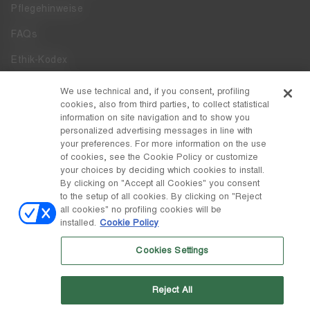
Pflegehinweise
FAQs
Ethik-Kodex
Whistleblowing
We use technical and, if you consent, profiling
cookies, also from third parties, to collect statistical
Zugänglichkeit
information on site navigation and to show you
personalized advertising messages in line with
your preferences. For more information on the use
DISCOVER MOON BOOT
of cookies, see the Cookie Policy or customize
Über
your choices by deciding which cookies to install.
FOLLOW US
By clicking on "Accept all Cookies" you consent
to the setup of all cookies. By clicking on "Reject
Facebook
LAND / WÄHRUNG
all cookies" no profiling cookies will be
installed.
Cookie Policy
ändern
Instagram
Österreich / €
Cookies Settings
Pinterest
MOON BOOT IST EINE ABTEILUNG DER TECNICA GROUP S.P.A.
TikTok
Unternehmen, das der Leitung und Koordination der Prime Holding
Reject All
S.p.A. untersteht. Sitz in Giavera del Montello (TV) - Via Fante d'Italia
Weibo
n. 56 | Grundkapital € 38.533.835,00 voll eingezahlt | Unternehmen