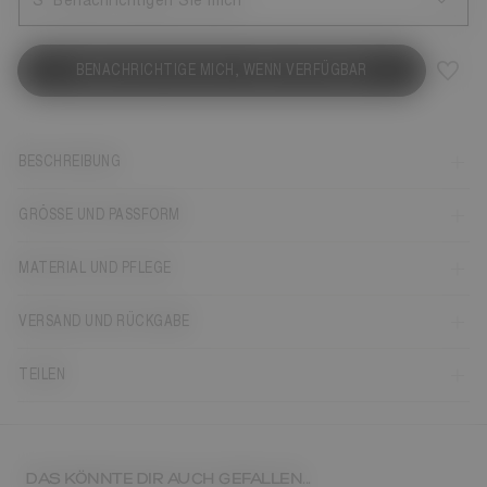
S
Benachrichtigen Sie mich
BENACHRICHTIGE MICH, WENN VERFÜGBAR
BESCHREIBUNG
GRÖSSE UND PASSFORM
MATERIAL UND PFLEGE
VERSAND UND RÜCKGABE
TEILEN
DAS KÖNNTE DIR AUCH GEFALLEN...