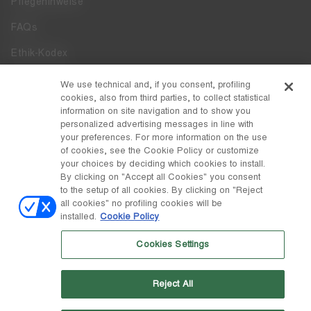
Pflegehinweise
FAQs
Ethik-Kodex
Whistleblowing
We use technical and, if you consent, profiling
cookies, also from third parties, to collect statistical
Zugänglichkeit
information on site navigation and to show you
personalized advertising messages in line with
your preferences. For more information on the use
DISCOVER MOON BOOT
of cookies, see the Cookie Policy or customize
Über
your choices by deciding which cookies to install.
FOLLOW US
By clicking on "Accept all Cookies" you consent
to the setup of all cookies. By clicking on "Reject
Facebook
LAND / WÄHRUNG
all cookies" no profiling cookies will be
installed.
Cookie Policy
ändern
Instagram
Österreich / €
Cookies Settings
Pinterest
MOON BOOT IST EINE ABTEILUNG DER TECNICA GROUP S.P.A.
TikTok
Unternehmen, das der Leitung und Koordination der Prime Holding
Reject All
S.p.A. untersteht. Sitz in Giavera del Montello (TV) - Via Fante d'Italia
Weibo
n. 56 | Grundkapital € 38.533.835,00 voll eingezahlt | Unternehmen
eingetragen unter Nr. 78175 R.E.A. von Treviso. Unternehmensregister