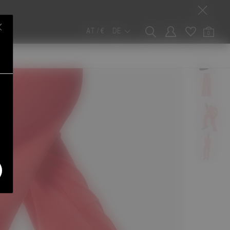
AT / €
DE
0