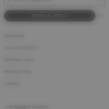
40
Scorte in esaurimento
AGGIUNGI AL CARRELLO
DESCRIZIONE
TAGLIA E VESTIBILITÀ
MATERIALE E CURA
SPEDIZIONI E RESI
CONDIVIDI
POTREBBERO PIACERTI...