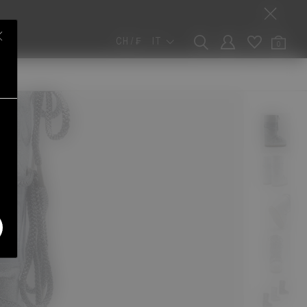
CH / ₣
IT
0