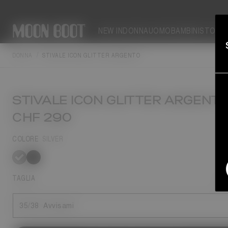
NEW IN
DONNA
UOMO
BAMBINI
STORIE
DONNA
STIVALE ICON GLITTER ARGENTO
STIVALE ICON GLITTER ARGENT
CHF 290
COLORE
SILVER
selezionato
TAGLIA
Gu
35/38
Avvisami