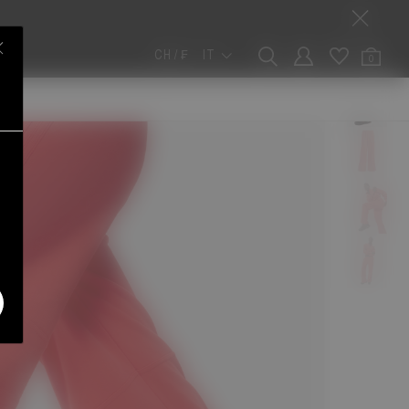
CH / ₣
IT
0