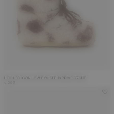
33/35
36/38
39/41
42/44
BOTTES ICON LOW BOUCLÉ IMPRIMÉ VACHE
€ 295