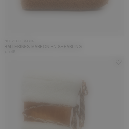
35
36
37
38
39
40
41
42
NOUVELLE SAISON
BALLERINES MARRON EN SHEARLING
€ 145