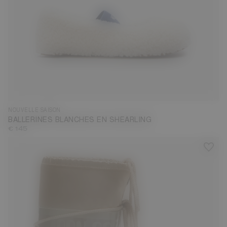
35
36
37
38
40
41
42
NOUVELLE SAISON
BALLERINES BLANCHES EN SHEARLING
€ 145