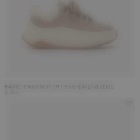
35
36
37
38
39
40
41
42
BASKETS MOON247 CITY EN SHEARLING BEIGE
€ 235