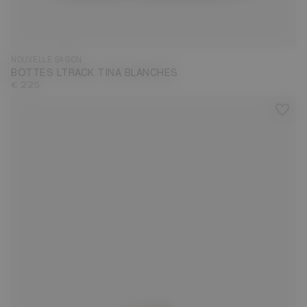
35
36
37
38
39
40
41
42
NOUVELLE SAISON
BOTTES LTRACK TINA BLANCHES
€ 225