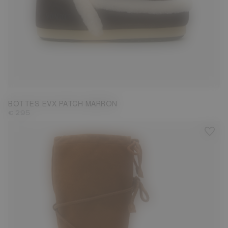
35/36
37/38
39/40
41/42
BOTTES EVX PATCH MARRON
€ 295