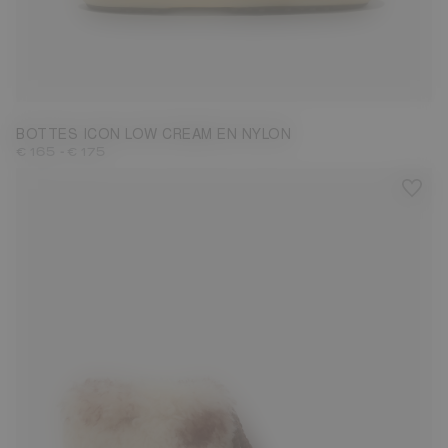
33/35
42/44
45/47
BOTTES ICON LOW CREAM EN NYLON
-
€ 165
€ 175