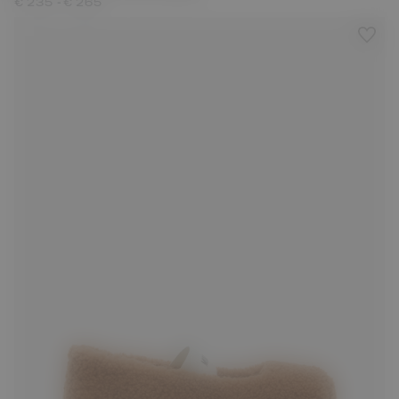
-
€ 235
€ 265