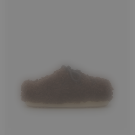
35/36
37/38
39/40
41/42