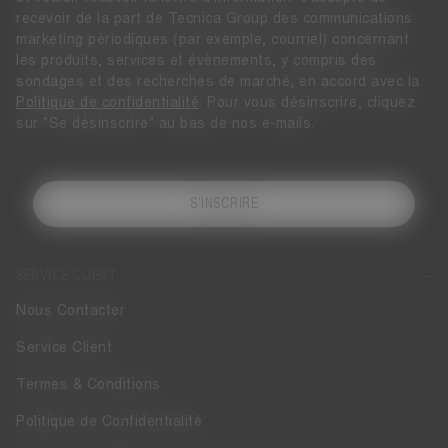
recevoir de la part de Tecnica Group des communications
marketing périodiques (par exemple, courriel) concernant
les produits, services et évènements, y compris des
sondages et des recherches de marché, en accord avec la
Politique de confidentialité
. Pour vous désinscrire, cliquez
sur "Se désinscrire" au bas de nos e-mails.
S’INSCRIRE
SERVICE CLIENT
Nous Contacter
Service Client
Termes & Conditions
Politique de Confidentialité