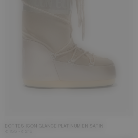
23/26
27/30
31/34
39/41
42/44
45/47
BOTTES ICON GLANCE PLATINUM EN SATIN
-
€ 155
€ 215