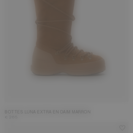
35
36
37
38
39
40
41
42
BOTTES LUNA EXTRA EN DAIM MARRON
€ 265