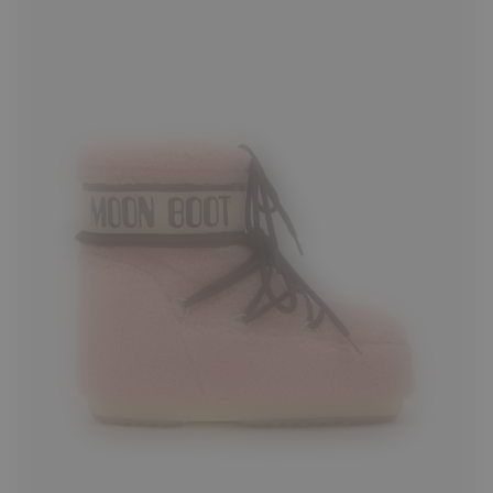
33/35
36/38
39/41
42/44
45/47