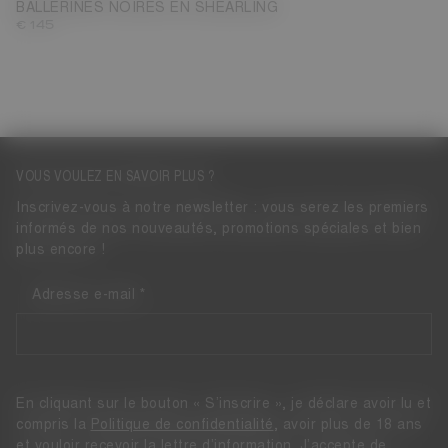
BALLERINES NOIRES EN SHEARLING
€ 145
VOUS VOULEZ EN SAVOIR PLUS ?
Inscrivez-vous à notre newsletter : vous serez les premiers
informés de nos nouveautés, promotions spéciales et bien
plus encore !
Adresse e-mail
En cliquant sur le bouton « S’inscrire », je déclare avoir lu et
compris la
Politique de confidentialité
, avoir plus de 18 ans
et vouloir recevoir la lettre d’information. J’accepte de