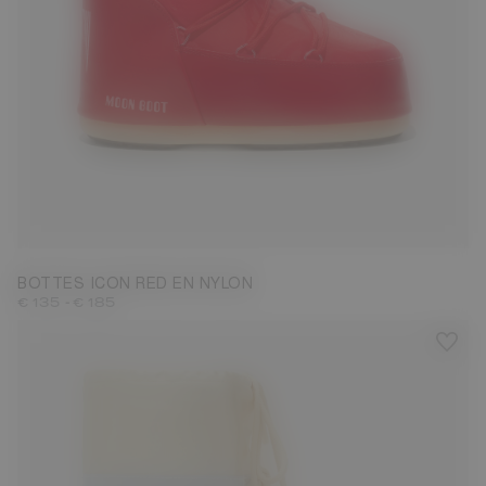
23/26
27/30
31/34
35/38
39/41
42/44
45/47
BOTTES ICON RED EN NYLON
-
€ 135
€ 185