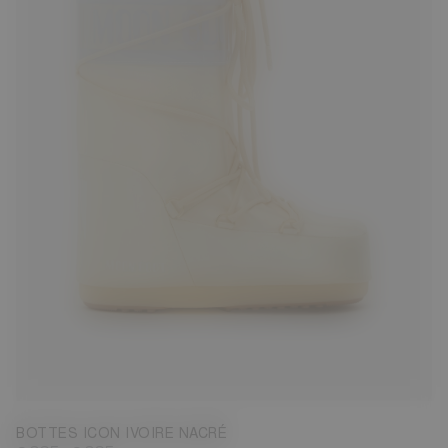
23/26
27/30
31/34
35/38
39/41
42/44
45/47
BOTTES ICON IVOIRE NACRÉ