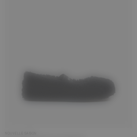
35
36
38
39
40
41
NOUVELLE SAISON