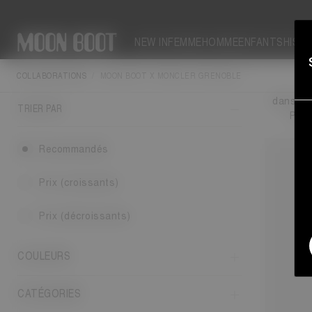
NEW IN
FEMME
HOMME
ENFANTS
HIST
COLLABORATIONS
MOON BOOT X MONCLER GRENOBLE
Un style
dans une
TRIER PAR
Pour
Recommandés
Prix (croissants)
Prix (décroissants)
COULEURS
CATÉGORIES