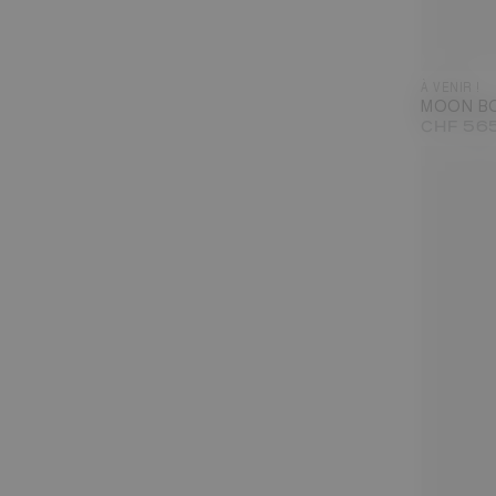
À VENIR !
MOON BO
CHF 56