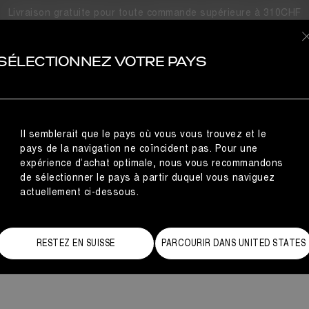
Livraison gratuite pour toute commande supérieure à 310CHF
OIRES
MOON BOOT X MONC
SÉLECTIONNEZ VOTRE PAYS
 haut de gamme pour toutes les altitudes : la collaboration Moo
 collection exclusive pour femme comprenant des bottes d’hiver,
 les adeptes des sports d’hiver et les citadines, ces silhouettes
vêtements pour le f
Il semblerait que le pays où vous vous trouvez et le
pays de la navigation ne coïncident pas. Pour une
expérience d’achat optimale, nous vous recommandons
de sélectionner le pays à partir duquel vous naviguez
actuellement ci-dessous.
RESTEZ EN SUISSE
PARCOURIR DANS UNITED STATES