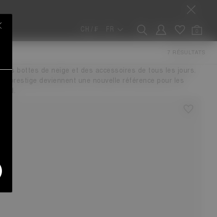
CH / ₣
FR
0
LER GRENOBLE
7 RÉSULTATS
n Boot® x Moncler Grenoble fusionne fonctionnalité et mode
 des bottes de neige et des accessoires de tous les jours.
 de prestige deviennent une nouvelle référence pour les
roid.