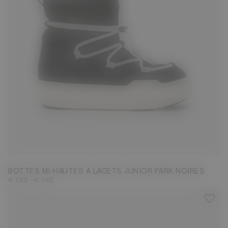
27
28
29
30
31
32
33
34
35
36
37
38
BOTTES MI-HAUTES À LACETS JUNIOR PARK NOIRES
-
€ 135
€ 145