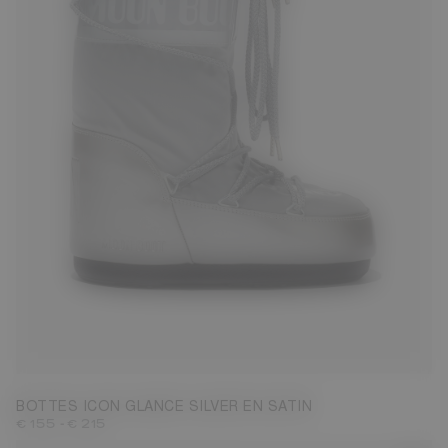
23/26
27/30
31/34
35/38
39/41
42/44
BOTTES ICON GLANCE SILVER EN SATIN
-
€ 155
€ 215