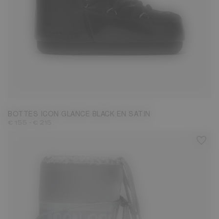
23/26
27/30
31/34
35/38
39/41
BOTTES ICON GLANCE BLACK EN SATIN
-
€ 155
€ 215