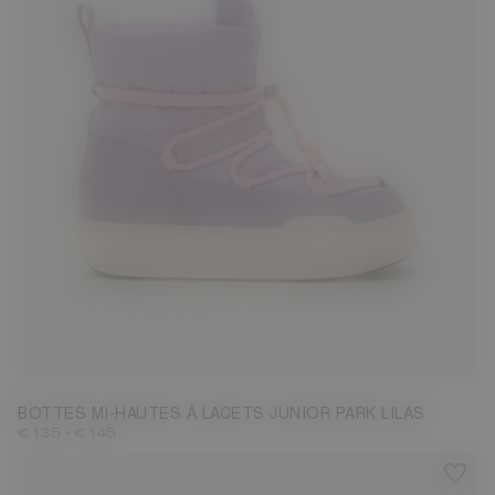
27
28
29
30
31
32
33
34
35
36
37
38
BOTTES MI-HAUTES À LACETS JUNIOR PARK LILAS
-
€ 135
€ 145