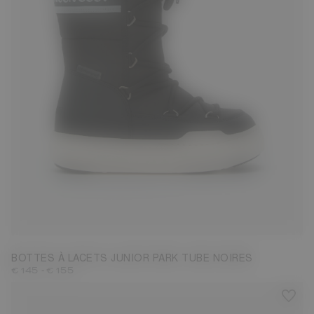
27
28
29
30
31
32
33
34
35
36
37
38
BOTTES À LACETS JUNIOR PARK TUBE NOIRES
-
€ 145
€ 155