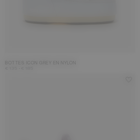
23/26
27/30
31/34
35/38
39/41
42/44
45/47
BOTTES ICON GREY EN NYLON
-
€ 135
€ 185