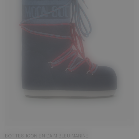
23/26
27/30
31/34
35/38
42/44
45/47
BOTTES ICON EN DAIM BLEU MARINE