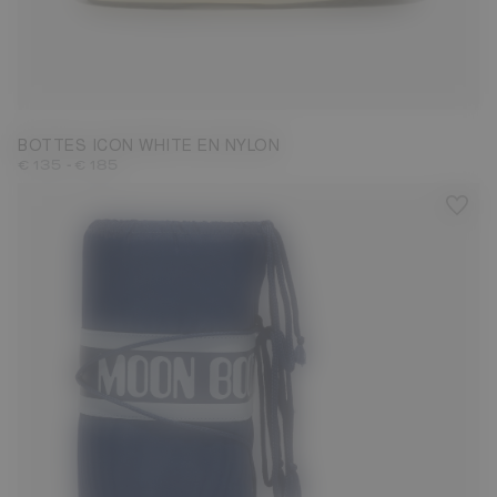
23/26
27/30
31/34
35/38
39/41
42/44
45/47
BOTTES ICON WHITE EN NYLON
-
€ 135
€ 185