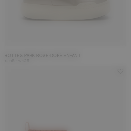
27
28
29
30
34
36
BOTTES PARK ROSE-DORÉ ENFANT
-
€ 115
€ 125