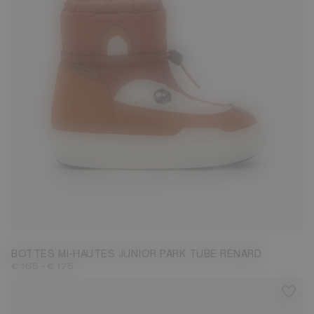
27
28
29
30
31
32
33
34
35
36
37
38
BOTTES MI-HAUTES JUNIOR PARK TUBE RENARD
-
€ 165
€ 175