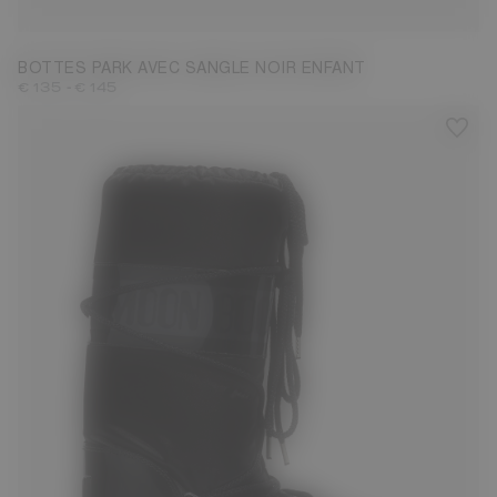
BOTTES PARK AVEC SANGLE NOIR ENFANT
-
€ 135
€ 145