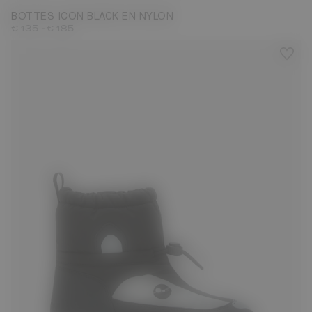
BOTTES ICON BLACK EN NYLON
-
€ 135
€ 185