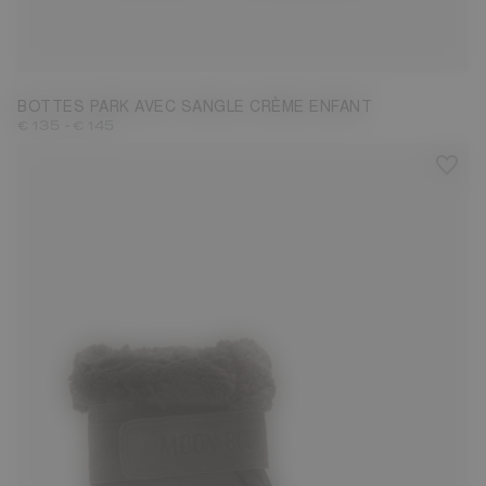
28
29
30
31
32
33
34
35
36
37
38
BOTTES PARK AVEC SANGLE CRÈME ENFANT
-
€ 135
€ 145