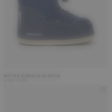
23/26
27/30
31/34
35/38
39/41
42/44
45/47
BOTTES ICON BLUE EN NYLON
-
€ 135
€ 185