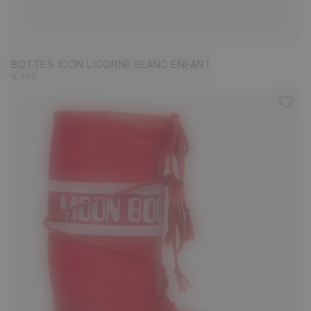
23/26
35/38
BOTTES ICON LICORNE BLANC ENFANT
€ 145