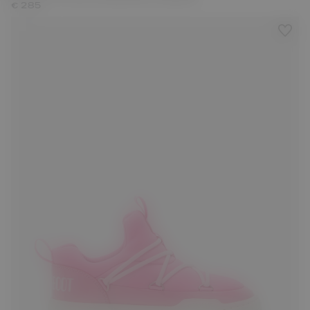
€ 285