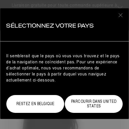
Livraison gratuite pour toute commande supérieure à
300€
57 résultats
0
SÉLECTIONNEZ VOTRE PAYS
ENFANTS
ENFANTS
FILTRE
Les Moon Boot® Kids fusionnent des matériaux
imperméables avec des doublures ultra-douces pour offrir
une protection exceptionnelle contre les intempéries, tout
Il semblerait que le pays où vous vous trouvez et le pays
en garantissant un confort douillet. Adaptées aux petits
de la navigation ne coïncident pas. Pour une expérience
pieds, ces bottes d'hiver pour filles et bottes d'hiver pour
d’achat optimale, nous vous recommandons de
garçons, ainsi que les bottes de neige pour enfants, sont
sélectionner le pays à partir duquel vous naviguez
conçues pour les jeunes aventuriers en quête d’exploration.
actuellement ci-dessous.
Prêtes à conquérir la neige et à ajouter une touche de style
à chaque pas, elles promettent chaleur et fun pour toutes
les aventures !
PARCOURIR DANS UNITED
RESTEZ EN BELGIQUE
STATES