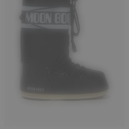
23/26
27/30
31/34
35/38
39/41
42/44
45/47