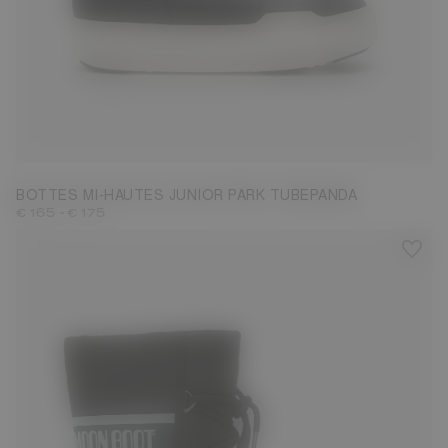
27
28
29
30
31
32
33
34
35
36
37
38
BOTTES MI-HAUTES JUNIOR PARK TUBEPANDA
-
€ 165
€ 175