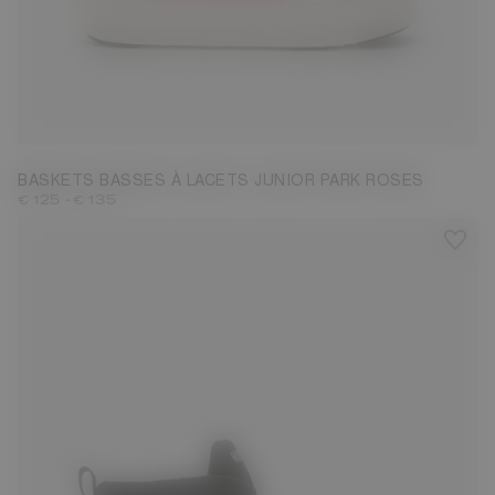
27
28
29
30
31
32
33
34
35
36
37
38
BASKETS BASSES À LACETS JUNIOR PARK ROSES
-
€ 125
€ 135