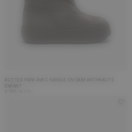
27
28
29
30
31
32
33
34
35
36
37
38
BOTTES PARK AVEC SANGLE EN DAIM ANTHRACITE
ENFANT
-
€ 165
€ 175