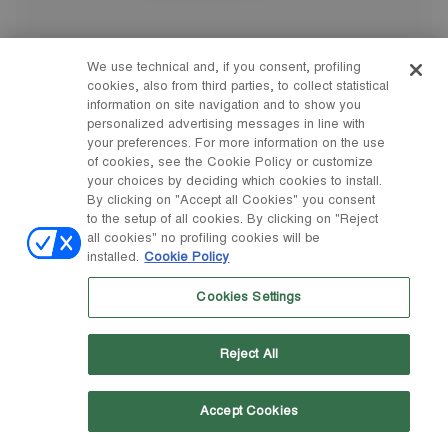
27
28
29
30
31
32
33
34
35
36
37
38
We use technical and, if you consent, profiling
cookies, also from third parties, to collect statistical
BOTTES HAUTES ZIPPÉES JUNIOR PARK NOIRES
information on site navigation and to show you
-
€ 135
€ 145
personalized advertising messages in line with
your preferences. For more information on the use
of cookies, see the Cookie Policy or customize
your choices by deciding which cookies to install.
By clicking on "Accept all Cookies" you consent
to the setup of all cookies. By clicking on "Reject
all cookies" no profiling cookies will be
installed.
Cookie Policy
Cookies Settings
Reject All
Accept Cookies