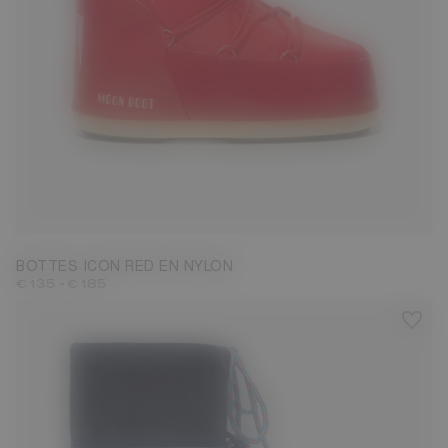
23/26
27/30
31/34
35/38
39/41
42/44
45/47
BOTTES ICON RED EN NYLON
-
€ 135
€ 185