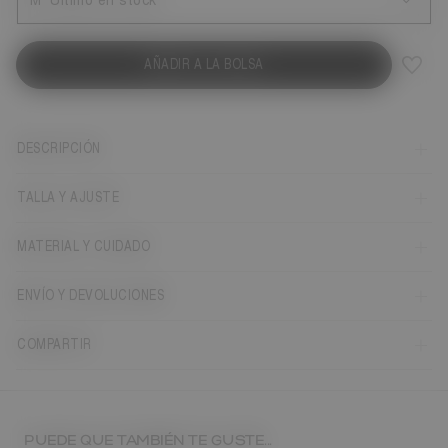
M
Último en stock
AÑADIR A LA BOLSA
DESCRIPCIÓN
TALLA Y AJUSTE
MATERIAL Y CUIDADO
ENVÍO Y DEVOLUCIONES
COMPARTIR
PUEDE QUE TAMBIÉN TE GUSTE...