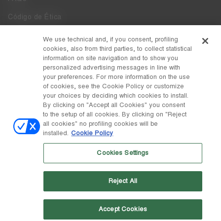
Código de Ética
Whistleblowing
We use technical and, if you consent, profiling
cookies, also from third parties, to collect statistical
Accesibilidad
information on site navigation and to show you
personalized advertising messages in line with
your preferences. For more information on the use
DISCOVER MOON BOOT
of cookies, see the Cookie Policy or customize
Acerca de
your choices by deciding which cookies to install.
FOLLOW US
By clicking on "Accept all Cookies" you consent
to the setup of all cookies. By clicking on "Reject
Facebook
PAÍS / MONEDA
all cookies" no profiling cookies will be
installed.
Cookie Policy
cambiar
Instagram
España / €
Cookies Settings
Pinterest
MOON BOOT ES UNA DIVISIÓN DE TECNICA GROUP S.P.A. Sociedad
TikTok
subordinada a la dirección y coordinación de Prime Holding S.p.A. con
Reject All
domicilio en Giavera del Montello (TV) - Via Fante d’Italia n. 56 |
Weibo
Capital social 38.533.835,00 € totalmente desembolsado | Empresa
registrada con el número 78175 R.E.A. de Treviso. Registro Mercantil y
Código Fiscal 00195810262
Accept Cookies
Wechat