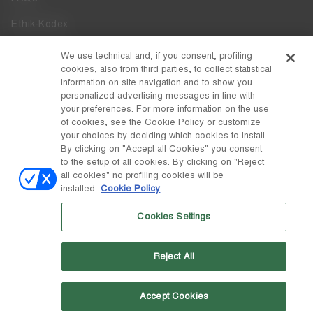
Ethik-Kodex
Whistleblowing
We use technical and, if you consent, profiling
cookies, also from third parties, to collect statistical
Zugänglichkeit
information on site navigation and to show you
personalized advertising messages in line with
your preferences. For more information on the use
DISCOVER MOON BOOT
of cookies, see the Cookie Policy or customize
Über
your choices by deciding which cookies to install.
FOLLOW US
By clicking on "Accept all Cookies" you consent
to the setup of all cookies. By clicking on "Reject
Facebook
LAND / WÄHRUNG
all cookies" no profiling cookies will be
installed.
Cookie Policy
ändern
Instagram
Schweiz / ₣
Cookies Settings
Pinterest
MOON BOOT IST EINE ABTEILUNG DER TECNICA GROUP S.P.A.
TikTok
Unternehmen, das der Leitung und Koordination der Prime Holding
Reject All
S.p.A. untersteht. Sitz in Giavera del Montello (TV) - Via Fante d'Italia
Weibo
n. 56 | Grundkapital € 38.533.835,00 voll eingezahlt | Unternehmen
eingetragen unter Nr. 78175 R.E.A. von Treviso. Unternehmensregister
und Steuernummer 00195810262
Accept Cookies
Wechat