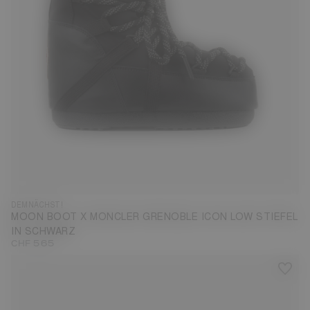
DEMNÄCHST!
MOON BOOT X MONCLER GRENOBLE ICON LOW STIEFEL
IN SCHWARZ
CHF 565