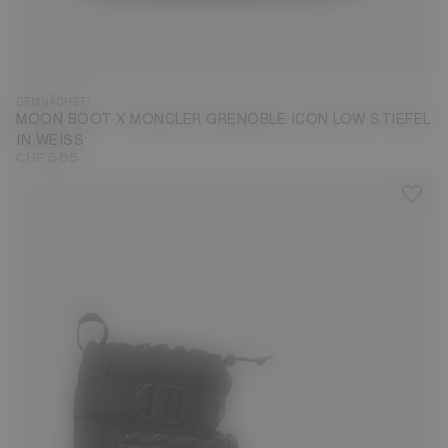
DEMNÄCHST!
MOON BOOT X MONCLER GRENOBLE ICON LOW STIEFEL
IN WEISS
CHF 565