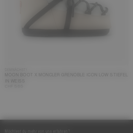
DEMNÄCHST!
MOON BOOT X MONCLER GRENOBLE ICON LOW STIEFEL
IN WEISS
CHF 565
Möchtest du mehr von uns erfahren?