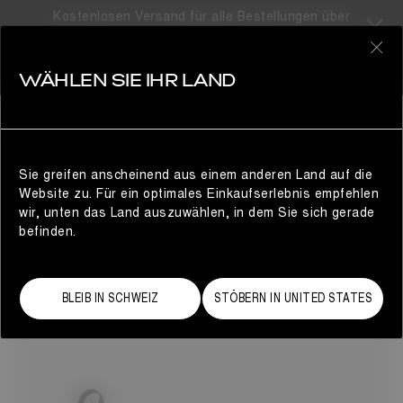
Kostenlosen Versand für alle Bestellungen über
310CHF
7 Produkte
0
WÄHLEN SIE IHR LAND
MOON BOOT X MONCLER
GRENOBLE
KOLLABORATIONEN
VERFEINERN
Stilvoll auf jeder Höhe: Die Kollaboration Moon Boot® x
Moncler Grenoble vereint Funktionalität und Mode in einer
Sie greifen anscheinend aus einem anderen Land auf die
exklusiven Auswahl an Winterstiefeln, Schneestiefeln und
Website zu. Für ein optimales Einkaufserlebnis empfehlen
hochwertigen Alltagsaccessoires für Damen. Für
wir, unten das Land auszuwählen, in dem Sie sich gerade
Wintersportlerinnen und Stadtbewohnerinnen – diese
befinden.
markanten Silhouetten setzen neue Maßstäbe bei der
Kleidung für kaltes Wetter.
BLEIB IN SCHWEIZ
STÖBERN IN UNITED STATES