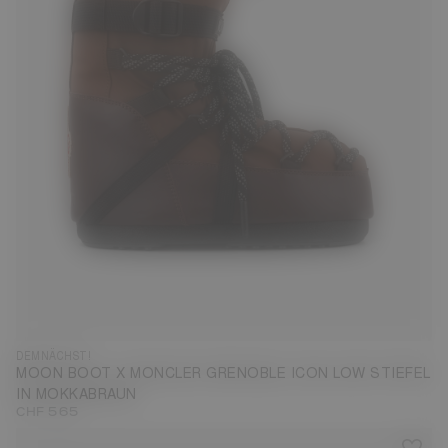
DEMNÄCHST!
MOON BOOT X MONCLER GRENOBLE ICON LOW STIEFEL
IN MOKKABRAUN
CHF 565