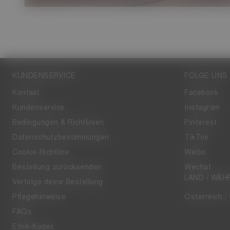
KUNDENSERVICE
FOLGE UNS
Kontakt
Facebook
Kundenservice
Instagram
Bedingungen & Richtlinien
Pinterest
Datenschutzbestimmungen
TikTok
Cookie-Richtline
Weibo
Bestellung zurücksenden
Wechat
LAND / WÄ
Verfolge deine Bestellung
Pflegehinweise
Österreich /
FAQs
Ethik-Kodex