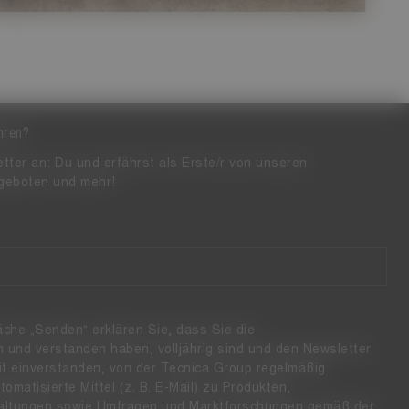
hren?
tter an: Du und erfährst als Erste/r von unseren
geboten und mehr!
läche „Senden“ erklären Sie, dass Sie die
 und verstanden haben, volljährig sind und den Newsletter
it einverstanden, von der Tecnica Group regelmäßig
omatisierte Mittel (z. B. E-Mail) zu Produkten,
taltungen sowie Umfragen und Marktforschungen gemäß der