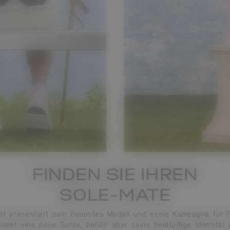
FINDEN SIE IHREN
SOLE-MATE
t präsentiert sein neuestes Modell und seine Kampagne für P
ommt eine neue Sohle, behält aber seine beidfüßige Identität 