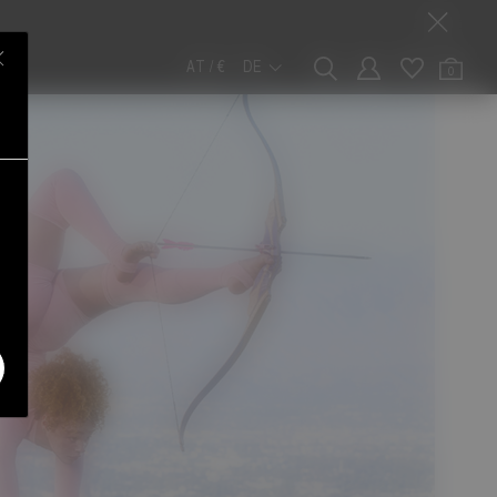
AT / €
DE
0