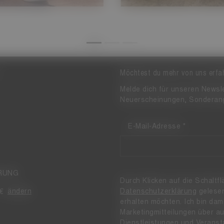
Möchtest du mehr von uns erfa
Melde dich für unseren Newsle
Neuerscheinungen, Sonderan
E-Mail-Adresse
HRUNG
Durch Klicken auf die Schaltf
Datenschutzerklärung
gelesen
ändern
 €
erhalten möchten. Ich bin dam
Marketingmitteilungen über aut
Dienstleistungen und Verans