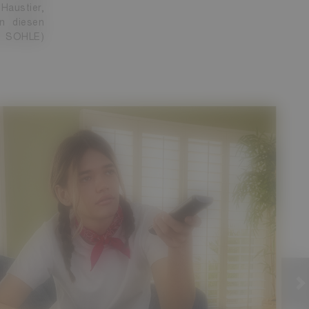
austier,
n diesen
re SOHLE)