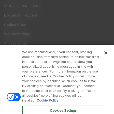
Istruzioni per la cura
Domande Frequenti
Codice Etico
Whistleblowing
Accessibilità
We use technical and, if you consent, profiling
DISCOVER MOON BOOT
cookies, also from third parties, to collect statistical
information on site navigation and to show you
Chi siamo
personalized advertising messages in line with
FOLLOW US
your preferences. For more information on the use
of cookies, see the Cookie Policy or customize
Facebook
PAESE / VALUTA
your choices by deciding which cookies to install.
By clicking on "Accept all Cookies" you consent
cambia
Instagram
Italia / €
to the setup of all cookies. By clicking on "Reject
all cookies" no profiling cookies will be
Pinterest
installed.
Cookie Policy
© Tecnica Group S.p.A.
TikTok
Cookies Settings
Società soggetta a direzione e coordinamento da parte di