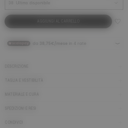
38
Ultimo disponibile
AGGIUNGI AL CARRELLO
DESCRIZIONE
TAGLIA E VESTIBILITÀ
MATERIALE E CURA
SPEDIZIONI E RESI
CONDIVIDI