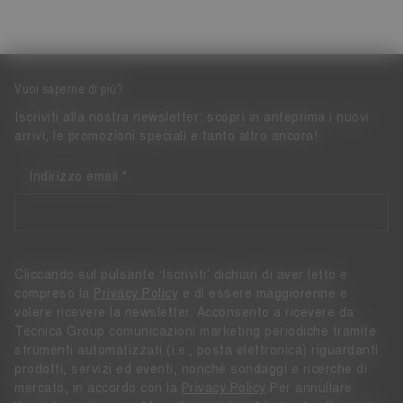
Vuoi saperne di più?
Iscriviti alla nostra newsletter: scopri in anteprima i nuovi
arrivi, le promozioni speciali e tanto altro ancora!
Indirizzo email
Cliccando sul pulsante ‘Iscriviti’ dichiari di aver letto e
compreso la
Privacy Policy
e di essere maggiorenne e
volere ricevere la newsletter. Acconsento a ricevere da
Tecnica Group comunicazioni marketing periodiche tramite
strumenti automatizzati (i.e., posta elettronica) riguardanti
prodotti, servizi ed eventi, nonché sondaggi e ricerche di
mercato, in accordo con la
Privacy Policy
Per annullare