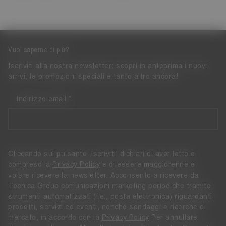
Vuoi saperne di più?
Iscriviti alla nostra newsletter: scopri in anteprima i nuovi
arrivi, le promozioni speciali e tanto altro ancora!
Indirizzo email
Cliccando sul pulsante ‘Iscriviti’ dichiari di aver letto e
compreso la
Privacy Policy
e di essere maggiorenne e
volere ricevere la newsletter. Acconsento a ricevere da
Tecnica Group comunicazioni marketing periodiche tramite
strumenti automatizzati (i.e., posta elettronica) riguardanti
prodotti, servizi ed eventi, nonché sondaggi e ricerche di
mercato, in accordo con la
Privacy Policy
Per annullare