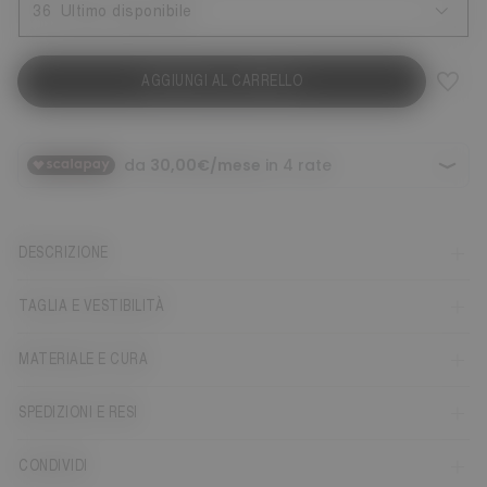
36
Ultimo disponibile
AGGIUNGI AL CARRELLO
DESCRIZIONE
TAGLIA E VESTIBILITÀ
MATERIALE E CURA
SPEDIZIONI E RESI
CONDIVIDI