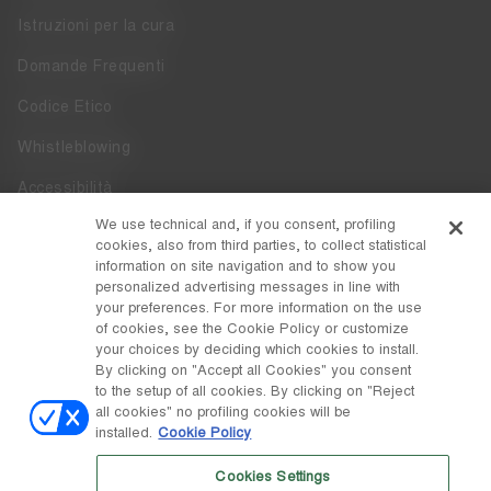
Istruzioni per la cura
Domande Frequenti
Codice Etico
Whistleblowing
Accessibilità
We use technical and, if you consent, profiling
DISCOVER MOON BOOT
cookies, also from third parties, to collect statistical
information on site navigation and to show you
Chi siamo
personalized advertising messages in line with
FOLLOW US
your preferences. For more information on the use
of cookies, see the Cookie Policy or customize
Facebook
PAESE / VALUTA
your choices by deciding which cookies to install.
By clicking on "Accept all Cookies" you consent
cambia
Instagram
Italia / €
to the setup of all cookies. By clicking on "Reject
all cookies" no profiling cookies will be
Pinterest
installed.
Cookie Policy
© Tecnica Group S.p.A.
TikTok
Cookies Settings
Società soggetta a direzione e coordinamento da parte di