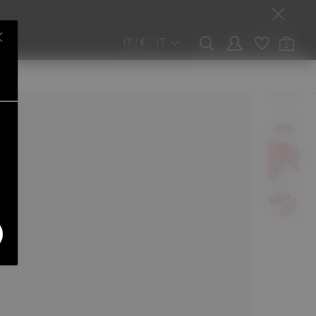
IT / €
IT
0