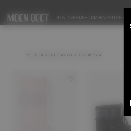
DÉSOL
NEW IN
FEMME
HOMME
ENFANTS
HIST
VOUS AIMEREZ PEUT-ÊTRE AUSSI…