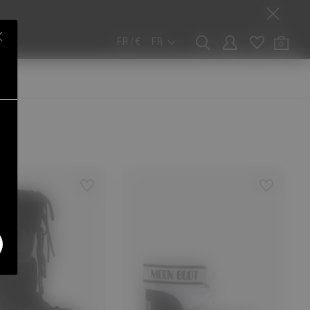
HE N’A
FR / €
FR
0