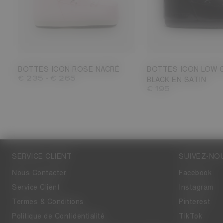
23/26
27/30
31/34
35/38
42/44
33/35
36/38
39/41
4
45/47
BOTTES ICON ROSE NACRÉ
BOTTES ICON LOW 
-
€ 235
€ 265
BLACK EN SATIN
€ 195
SERVICE CLIENT
SUIVEZ-NO
Nous Contacter
Facebook
Service Client
Instagram
Termes & Conditions
Pinterest
Politique de Confidentialité
TikTok