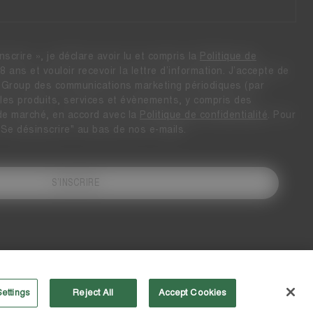
nscrire », je déclare avoir lu et compris la
Politique de
18 ans et vouloir recevoir la lettre d’information. J’accepte de
a Group des communications marketing périodiques (par
 les produits, services et évènements, y compris des
e marché, en accord avec la
Politique de confidentialité
. Pour
"Se désinscrire" au bas de nos e-mails.
S’INSCRIRE
ettings
Reject All
Accept Cookies