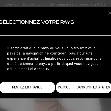
É, AUCUN RÉSULTAT DE RECHERC
Livraison gratuite pour toute commande supérieure à 300€
ÉTÉ TROUVÉ
OIRES
VOUS AIMEREZ PEUT-ÊTRE AUSSI…
SÉLECTIONNEZ VOTRE PAYS
femme
Il semblerait que le pays où vous vous trouvez et le
pays de la navigation ne coïncident pas. Pour une
expérience d’achat optimale, nous vous recommandons
de sélectionner le pays à partir duquel vous naviguez
actuellement ci-dessous.
RESTEZ EN FRANCE
PARCOURIR DANS UNITED STATES