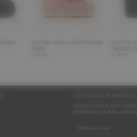
2/44
33/35
36/38
39/41
42/44
45/47
35/38
39/4
GLANCE
BOTTES ICON LOW EN POLAIRE
BOTTES IC
ROSE
FAUSSE F
€ 285
€ 265
VOUS VOULEZ EN SAVOIR PLU
US
Inscrivez-vous à notre newsle
promotions spéciales et bien 
Adresse e-mail