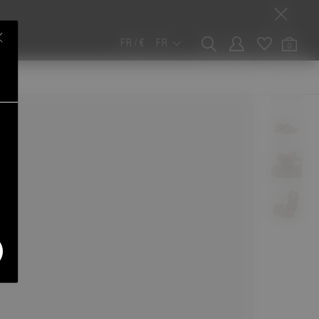
FR / €
FR
0