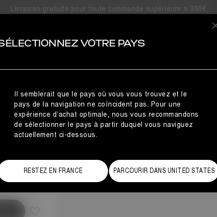
Livraison gratuite pour toute commande supérieure à 300€
OIRES
SÉLECTIONNEZ VOTRE PAYS
OURRURE SYNTHÉTIQUE CACAO
NCE
URE
Il semblerait que le pays où vous vous trouvez et le
pays de la navigation ne coïncident pas. Pour une
expérience d’achat optimale, nous vous recommandons
de sélectionner le pays à partir duquel vous naviguez
actuellement ci-dessous.
de des tailles
RESTEZ EN FRANCE
PARCOURIR DANS UNITED STATES