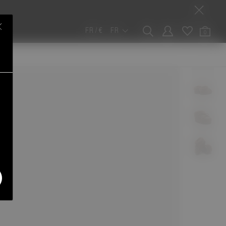
FR / €
FR
0