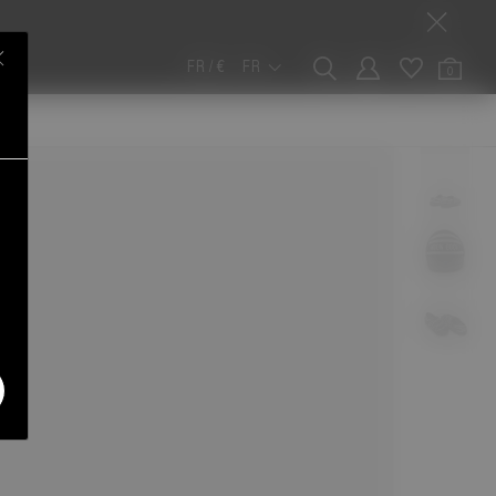
FR / €
FR
0