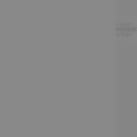
À VENIR !
MOON BO
€ 590