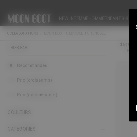
NEW IN
FEMME
HOMME
ENFANTS
HIST
COLLABORATIONS
MOON BOOT X MONCLER GRENOBLE
Un style
dans une
TRIER PAR
Pour
Recommandés
Prix (croissants)
Prix (décroissants)
COULEURS
CATÉGORIES